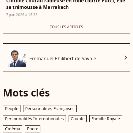
Clotilde Courau radieuse en robe courte Pucci, elle
se trémousse à Marrakech
7 juin 2026 à 15:33
TOUS LES ARTICLES
chevron_right
Emmanuel Philibert de Savoie
Mots clés
People
Personnalités Françaises
Personnalités Internationales
Couple
Famille Royale
Cinéma
Photo