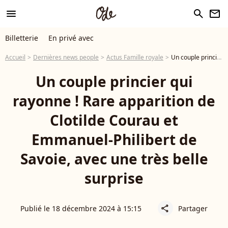
menu
search
newsletter
Billetterie
En privé avec
Accueil
Dernières news people
Actus Famille royale
Un couple princier qui rayonne ! Rare apparition de Clotilde Courau et Emmanuel-Philibert de Savoie, avec une très belle surprise
Un couple princier qui
rayonne ! Rare apparition de
Clotilde Courau et
Emmanuel-Philibert de
Savoie, avec une très belle
surprise
Publié le 18 décembre 2024 à 15:15
Partager
share