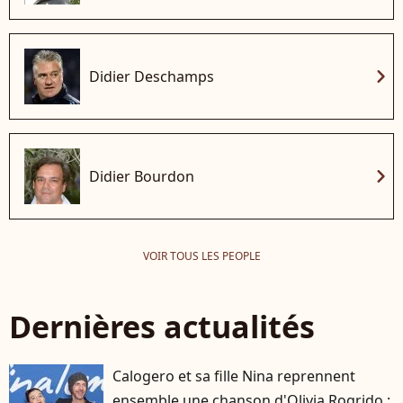
chevron_right
Didier Deschamps
chevron_right
Didier Bourdon
VOIR TOUS LES PEOPLE
Dernières actualités
Calogero et sa fille Nina reprennent
ensemble une chanson d'Olivia Rogrido :