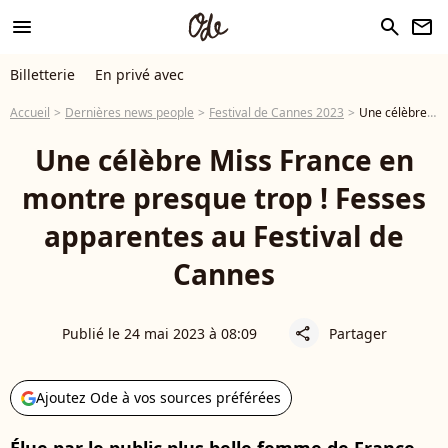
menu
search
newsletter
Billetterie
En privé avec
Accueil
Dernières news people
Festival de Cannes 2023
Une célèbre Miss France en montre presque trop ! Fesses apparentes au Festival de Cannes
Une célèbre Miss France en
montre presque trop ! Fesses
apparentes au Festival de
Cannes
Publié le 24 mai 2023 à 08:09
Partager
share
Ajoutez Ode à vos sources préférées