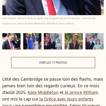
Une mission spéciale réalisée après une exigence du prince George, coulisses des
vacances en Grèce de Kate Middleton, William et leurs enfants
VOIR LES 17 PHOTOS
L’été des Cambridge se passe loin des flashs, mais
jamais bien loin des regards curieux. En ce mois
d’août 2025,
Kate Middleton
et
le prince William
ont mis le cap sur
la Grèce avec leurs enfants
pour une parenthèse ensoleillée. Selon plusieurs