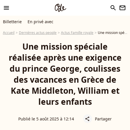
menu
search
newsletter
Billetterie
En privé avec
Accueil
Dernières actus people
Actus Famille royale
Une mission spéciale réalisée après une exigence du prince George, coulisses des vacances en Grèce de Kate Middleton, William et leurs enfants
Une mission spéciale
réalisée après une exigence
du prince George, coulisses
des vacances en Grèce de
Kate Middleton, William et
leurs enfants
Publié le 5 août 2025 à 12:14
Partager
share