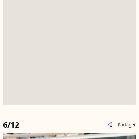
6/12
Partager
share