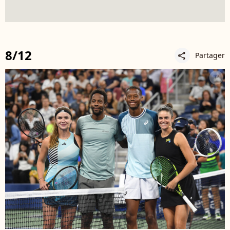
8/12
Partager
share