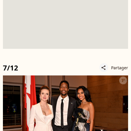
7/12
Partager
share