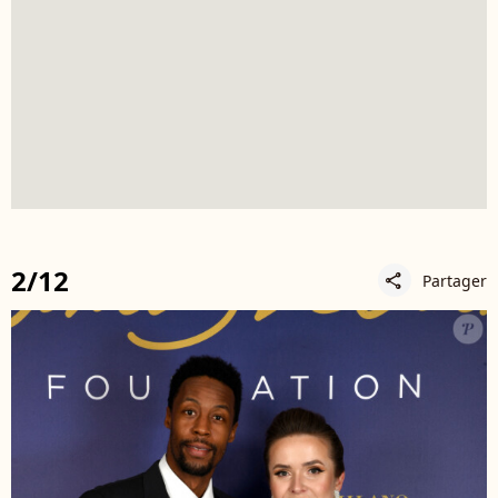
2/12
Partager
share