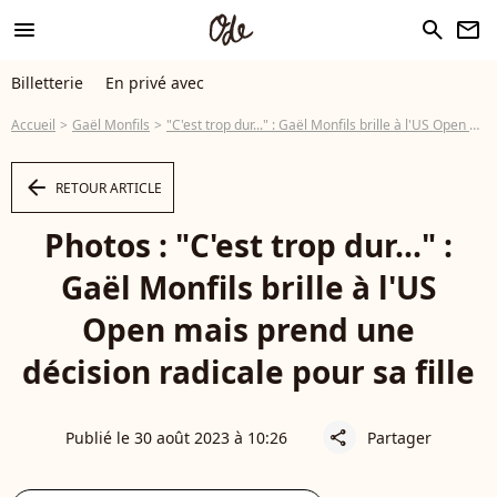
menu
search
newsletter
Billetterie
En privé avec
Accueil
Gaël Monfils
"C'est trop dur..." : Gaël Monfils brille à l'US Open mais prend une décision radicale pour sa fille
arrow_left
RETOUR ARTICLE
Photos : "C'est trop dur..." :
Gaël Monfils brille à l'US
Open mais prend une
décision radicale pour sa fille
Publié le 30 août 2023 à 10:26
Partager
share