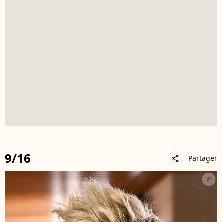
9/16
Partager
share