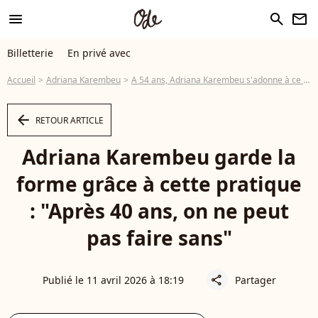
menu
search
newsletter
Billetterie
En privé avec
Accueil
Adriana Karembeu
A 54 ans, Adriana Karembeu s'adonne à ce sport : "Il n'y a rien d'autre qui marche"
arrow_left
RETOUR ARTICLE
Adriana Karembeu garde la
forme grâce à cette pratique
: "Après 40 ans, on ne peut
pas faire sans"
Publié le 11 avril 2026 à 18:19
Partager
share