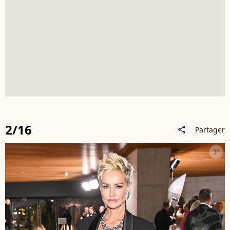
2/16
Partager
share