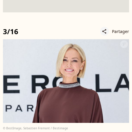
3/16
Partager
share
© BestImage, Sebastien Fremont / Bestimage