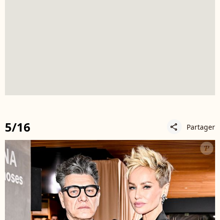
5/16
Partager
share