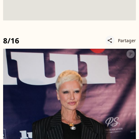
8/16
Partager
share