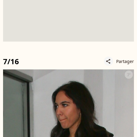
7/16
Partager
share