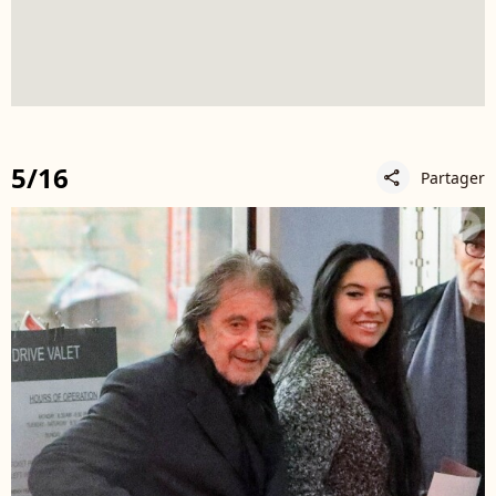
5/16
Partager
share