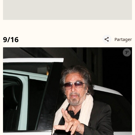
9/16
Partager
share