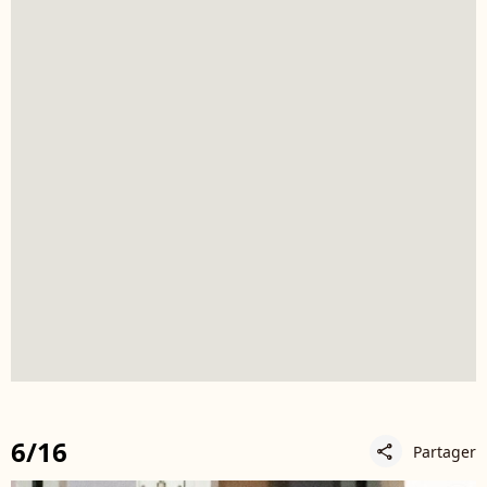
6/16
Partager
share