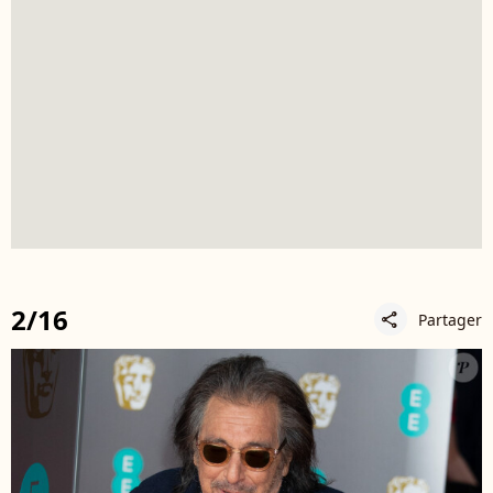
2/16
Partager
share