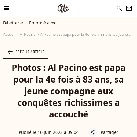
menu
search
newsletter
Billetterie
En privé avec
Accueil
Al Pacino
Al Pacino est papa pour la 4e fois à 83 ans, sa jeune compagne aux conquêtes richissimes a accouché
arrow_left
RETOUR ARTICLE
Photos : Al Pacino est papa
pour la 4e fois à 83 ans, sa
jeune compagne aux
conquêtes richissimes a
accouché
Publié le 16 juin 2023 à 09:04
Partager
share