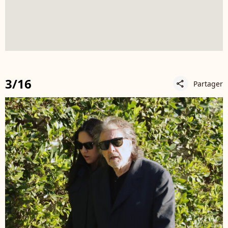
3/16
Partager
share