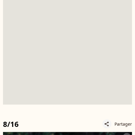
8/16
Partager
share