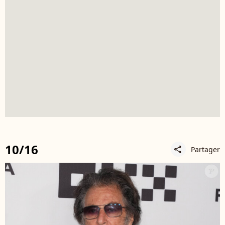
10/16
Partager
share