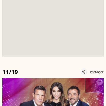
11/19
Partager
share