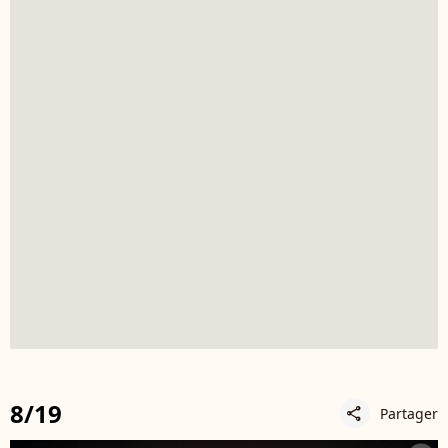
8/19
Partager
share