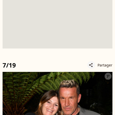
7/19
Partager
share