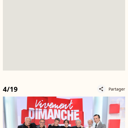
4/19
Partager
share