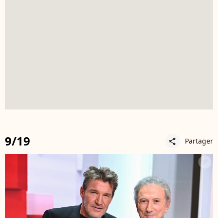
9/19
Partager
share