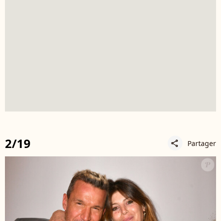
2/19
Partager
share