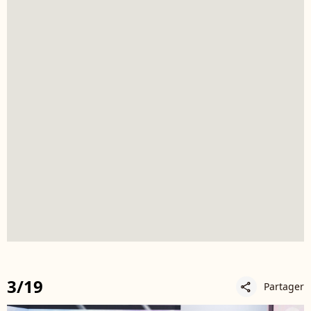
3/19
Partager
share