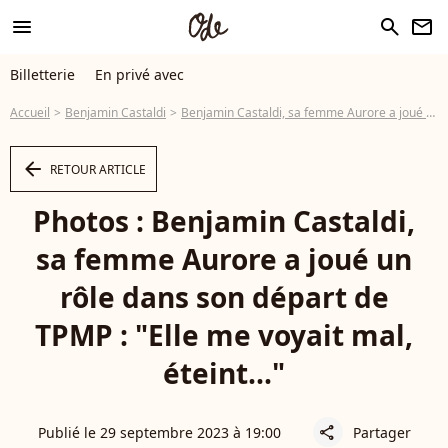
menu
search
newsletter
Billetterie
En privé avec
Accueil
Benjamin Castaldi
Benjamin Castaldi, sa femme Aurore a joué un rôle dans son départ de TPMP : "Elle me voyait mal, éteint..."
arrow_left
RETOUR ARTICLE
Photos : Benjamin Castaldi,
sa femme Aurore a joué un
rôle dans son départ de
TPMP : "Elle me voyait mal,
éteint..."
Publié le 29 septembre 2023 à 19:00
Partager
share