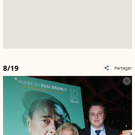
8/19
Partager
share