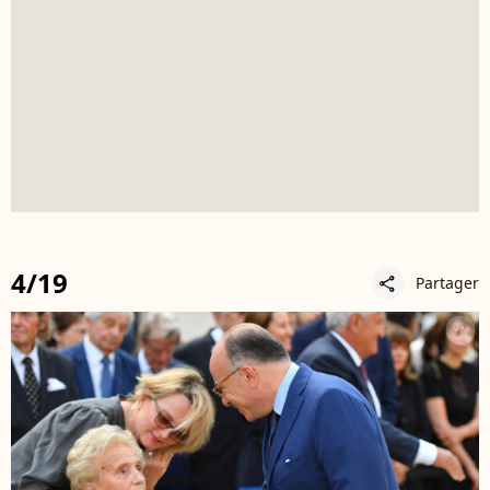
4/19
Partager
share