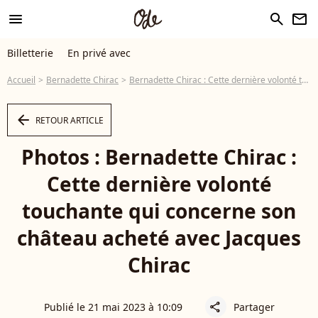
menu
search
newsletter
Billetterie
En privé avec
Accueil
Bernadette Chirac
Bernadette Chirac : Cette dernière volonté touchante qui concerne son château acheté avec Jacques Chirac
arrow_left
RETOUR ARTICLE
Photos : Bernadette Chirac :
Cette dernière volonté
touchante qui concerne son
château acheté avec Jacques
Chirac
Publié le 21 mai 2023 à 10:09
Partager
share