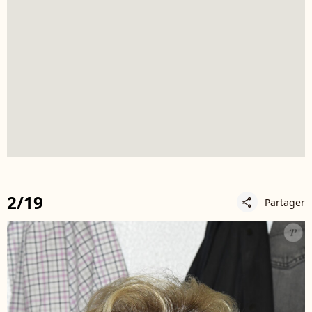
2/19
Partager
share