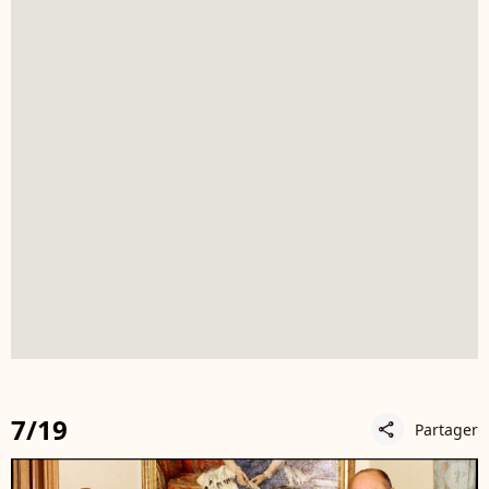
7/19
Partager
share