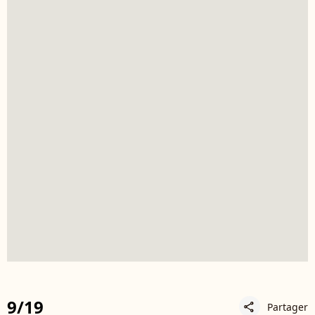
9/19
Partager
share