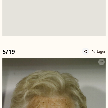
5/19
Partager
share