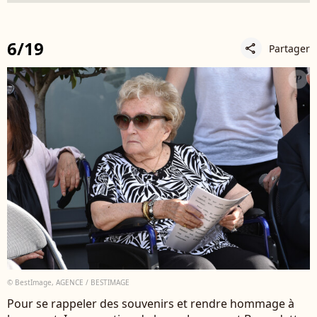
6/19
Partager
share
© BestImage, AGENCE / BESTIMAGE
Pour se rappeler des souvenirs et rendre hommage à