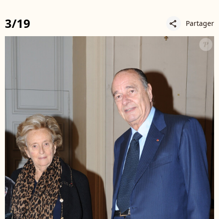
3/19
Partager
share