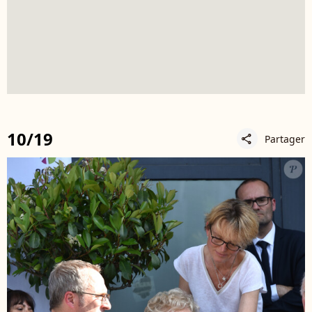
10/19
Partager
share