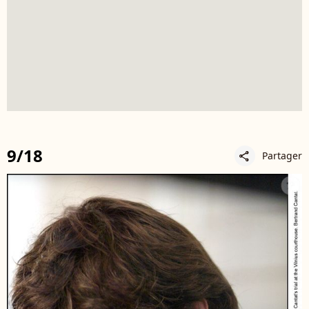
9/18
Partager
share