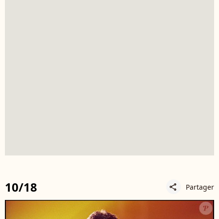
10/18
Partager
share