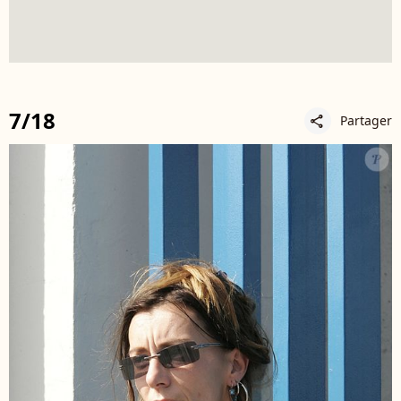
7/18
Partager
share