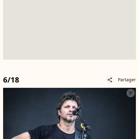
6/18
Partager
share