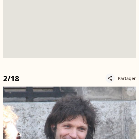
2/18
Partager
share