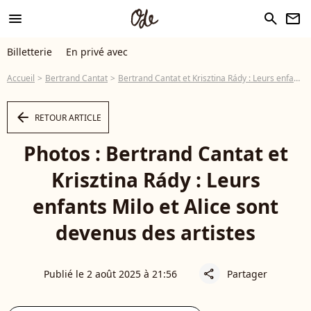
menu
search
newsletter
Billetterie
En privé avec
Accueil
Bertrand Cantat
Bertrand Cantat et Krisztina Rády : Leurs enfants Milo et Alice sont devenus des artistes
arrow_left
RETOUR ARTICLE
Photos : Bertrand Cantat et
Krisztina Rády : Leurs
enfants Milo et Alice sont
devenus des artistes
Publié le 2 août 2025 à 21:56
Partager
share