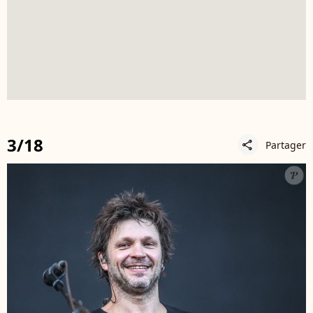
3/18
Partager
share