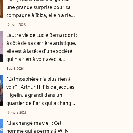
une grande surprise pour sa
compagne à Ibiza, elle n'a rien
vu venir
12 avril 2026
L’autre vie de Lucie Bernardoni :
à côté de sa carrière artistique,
elle est à la tête d'une société
qui n'a rien à voir avec la
musique
4 avril 2026
"L’atmosphère n’a plus rien à
voir" : Arthur H, fils de Jacques
Higelin, a grandi dans un
quartier de Paris qui a changé
du tout au tout
18 mars 2026
"Il a changé ma vie" : Cet
homme qui a permis à Willy