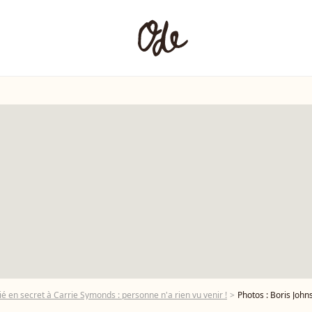
é en secret à Carrie Symonds : personne n'a rien vu venir !
Photos : Boris Johnson ma