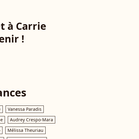
t à Carrie
nir !
ances
e
Vanessa Paradis
le
Audrey Crespo-Mara
o
Mélissa Theuriau