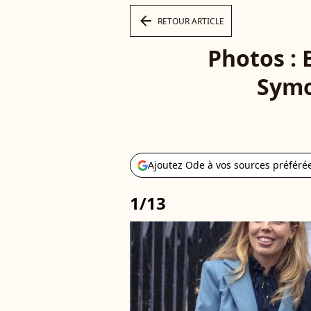
arrow_left
RETOUR ARTICLE
Photos : 
Symo
Ajoutez Ode à vos sources préféré
1/13