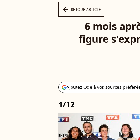
arrow_left
RETOUR ARTICLE
6 mois aprè
figure s'exp
Ajoutez Ode à vos sources préféré
1/12