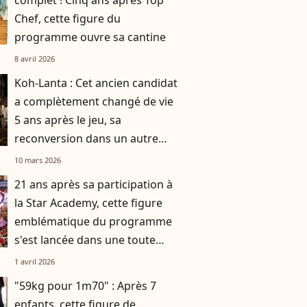
complet ! Cinq ans après Top
Chef, cette figure du
programme ouvre sa cantine
8 avril 2026
Koh-Lanta : Cet ancien candidat
a complètement changé de vie
5 ans après le jeu, sa
reconversion dans un autre
domaine
10 mars 2026
21 ans après sa participation à
la Star Academy, cette figure
emblématique du programme
s'est lancée dans une toute
autre activité
1 avril 2026
"59kg pour 1m70" : Après 7
enfants, cette figure de