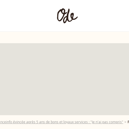
anceinfo évincée après 5 ans de bons et loyaux services : "Je n'ai pas compris"
Ph