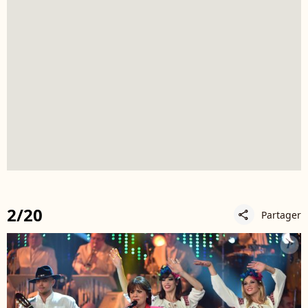
2/20
Partager
share