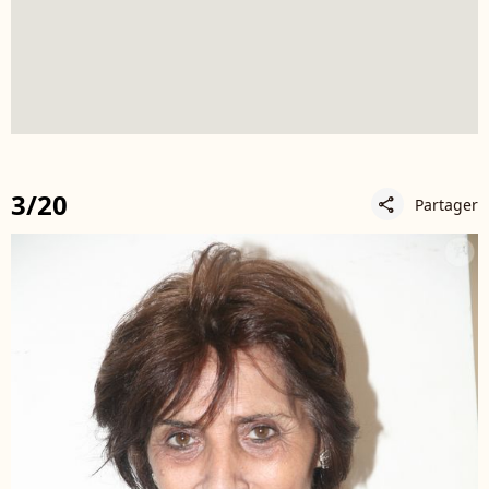
3/20
Partager
share