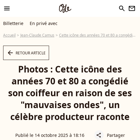
menu
search
newsletter
Billetterie
En privé avec
Accueil
Jean-Claude Camus
Cette icône des années 70 et 80 a congédié son coiffeur en raison de ses "mauvaises ondes", un célèbre producteur raconte
arrow_left
RETOUR ARTICLE
Photos : Cette icône des
années 70 et 80 a congédié
son coiffeur en raison de ses
"mauvaises ondes", un
célèbre producteur raconte
Publié le 14 octobre 2025 à 18:16
Partager
share