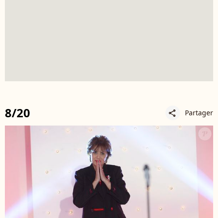
8/20
Partager
share