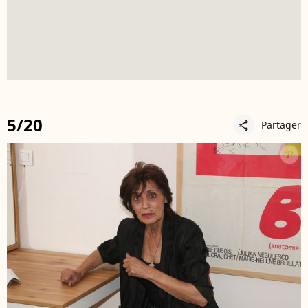
5/20
Partager
share