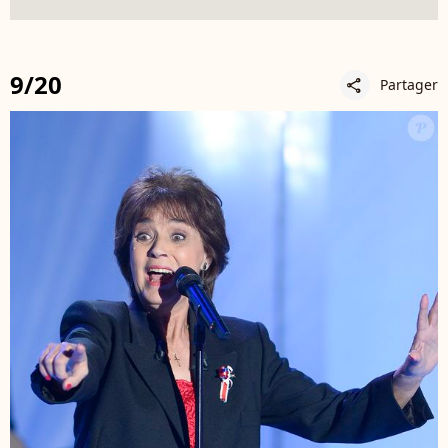
9/20
Partager
share