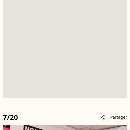
7/20
Partager
share