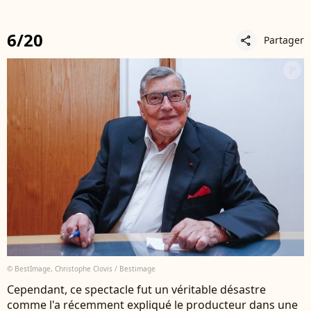
6/20
Partager
share
© BestImage, Christophe Clovis / Bestimage
Cependant, ce spectacle fut un véritable désastre
comme l'a récemment expliqué le producteur dans une