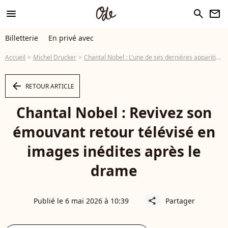
menu
search
newsletter
Billetterie
En privé avec
Accueil
Michel Drucker
Chantal Nobel : L'une de ses dernières apparitions à la télévision refait surface
arrow_left
RETOUR ARTICLE
Chantal Nobel : Revivez son
émouvant retour télévisé en
images inédites après le
drame
Publié le 6 mai 2026 à 10:39
Partager
share