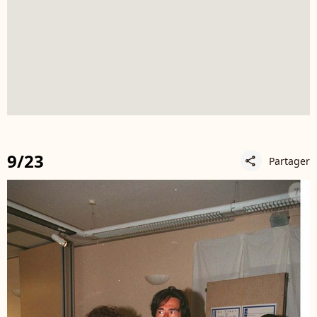
9/23
Partager
share