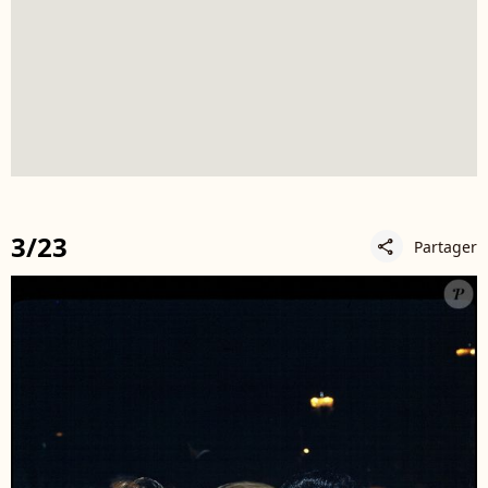
3/23
Partager
share