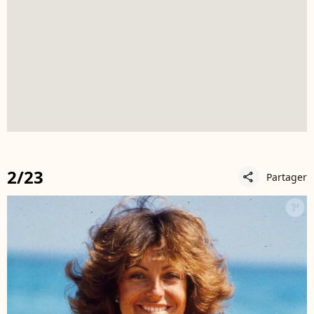
2/23
Partager
share