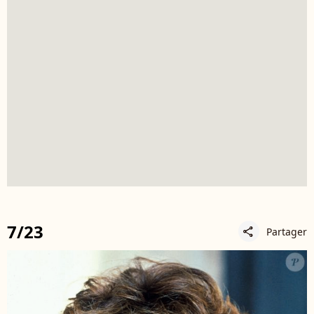
7/23
Partager
share