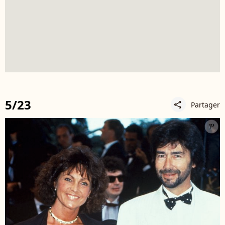
5/23
Partager
share