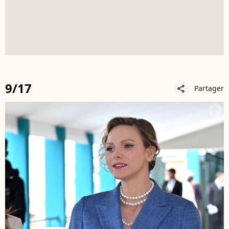
9/17
Partager
share