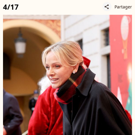
4/17
Partager
share