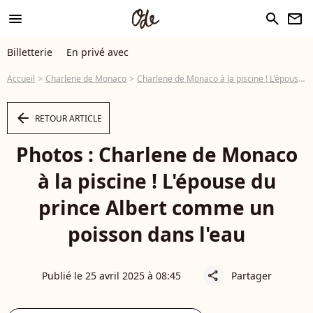
menu
search
newsletter
Billetterie
En privé avec
Accueil
Charlene de Monaco
Charlene de Monaco à la piscine ! L'épouse du prince Albert comme un poisson dans l'eau
arrow_left
RETOUR ARTICLE
Photos : Charlene de Monaco
à la piscine ! L'épouse du
prince Albert comme un
poisson dans l'eau
Publié le 25 avril 2025 à 08:45
Partager
share