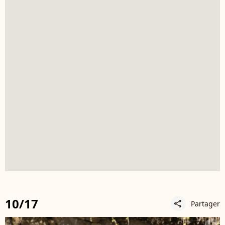
10/17
Partager
share