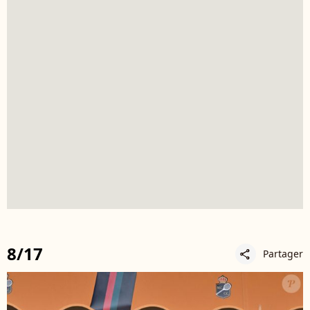
8/17
Partager
share