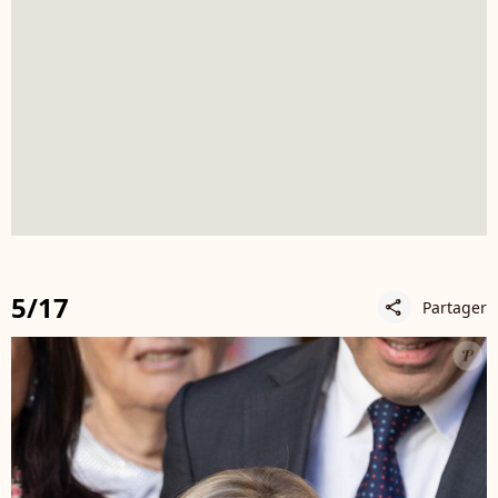
5/17
Partager
share