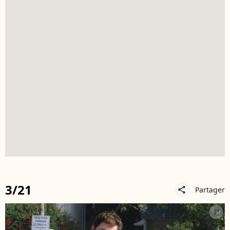
3/21
Partager
share