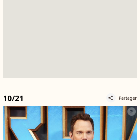
10/21
Partager
share