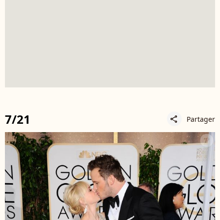
7/21
Partager
share