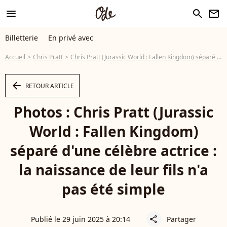
menu
search
newsletter
Billetterie
En privé avec
Accueil
Chris Pratt
Chris Pratt (Jurassic World : Fallen Kingdom) séparé d'une célèbre actrice : la naissance de leur fils n'a pas été simple
arrow_left
RETOUR ARTICLE
Photos : Chris Pratt (Jurassic
World : Fallen Kingdom)
séparé d'une célèbre actrice :
la naissance de leur fils n'a
pas été simple
Publié le 29 juin 2025 à 20:14
Partager
share