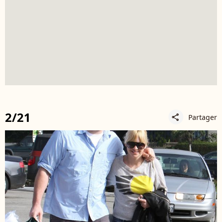
2/21
Partager
share