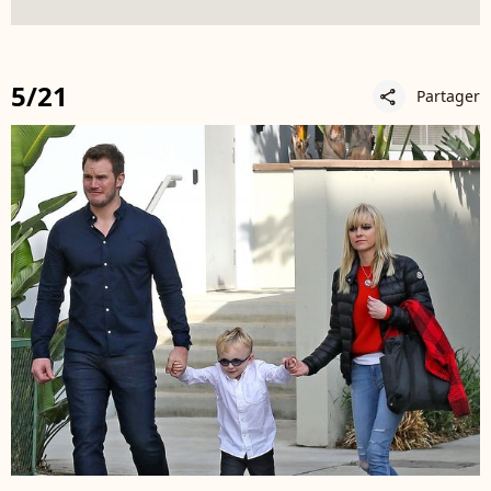
5/21
Partager
share