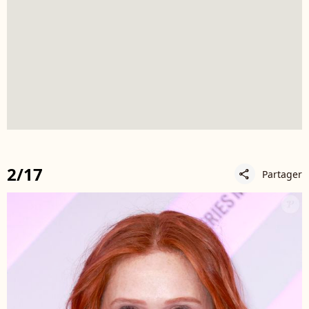
2/17
Partager
share