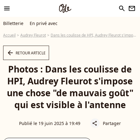
menu
search
newsletter
Billetterie
En privé avec
Accueil
Audrey Fleurot
Dans les coulisse de HPI, Audrey Fleurot s'impose une chose "de mauvais goût" qui est visible à l'antenne
arrow_left
RETOUR ARTICLE
Photos : Dans les coulisse de
HPI, Audrey Fleurot s'impose
une chose "de mauvais goût"
qui est visible à l'antenne
Publié le 19 juin 2025 à 19:49
Partager
share