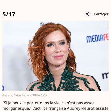
5/17
Partager
share
© Abaca, Behar Anthony/SPUS/ABACA
“Si je peux le porter dans la vie, ce n’est pas assez
morganesque.” L'actrice française Audrey Fleurot assiste