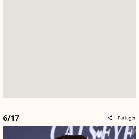
6/17
Partager
share