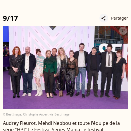
9/17
Partager
share
© BestImage, Christophe Aubert via Bestimage
Audrey Fleurot, Mehdi Nebbou et toute l'équipe de la
série "HPI" Le Festival Series Mania, le festival