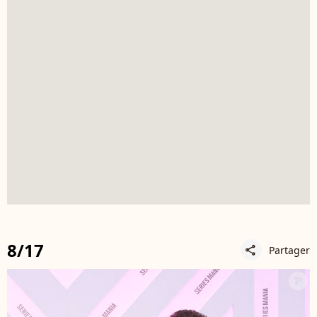
8/17
Partager
share