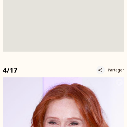
4/17
Partager
share