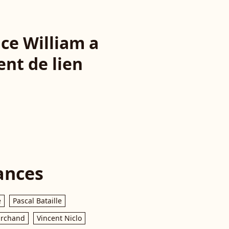
nce William a
ent de lien
ances
e
Pascal Bataille
archand
Vincent Niclo