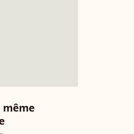
le même
e