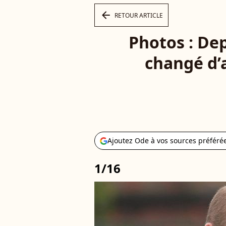
arrow_left
RETOUR ARTICLE
Photos : Dep
changé d’a
Ajoutez Ode à vos sources préféré
1/16