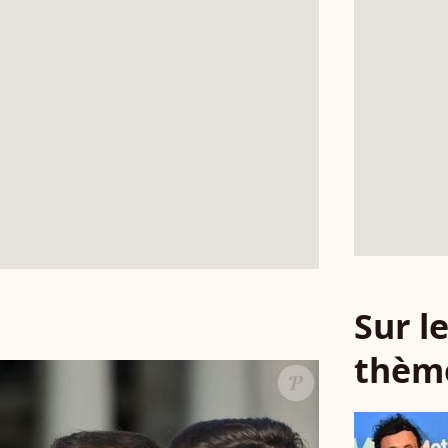
Sur 
thèm