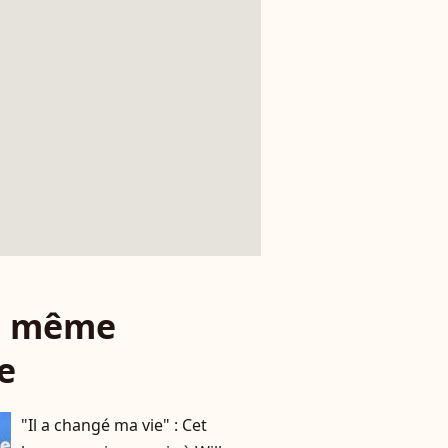
le même
e
"Il a changé ma vie" : Cet