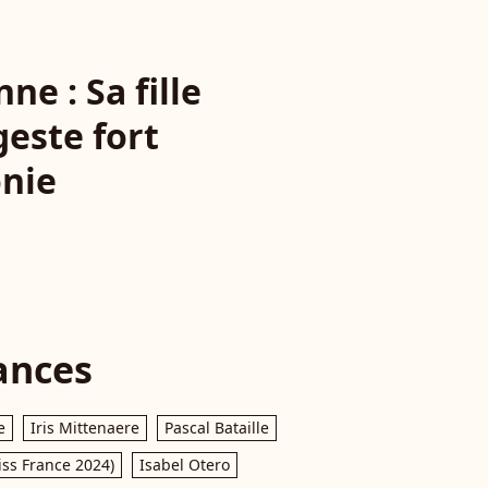
e : Sa fille
geste fort
onie
ances
e
Iris Mittenaere
Pascal Bataille
iss France 2024)
Isabel Otero