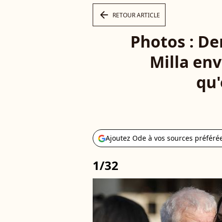
arrow_left
RETOUR ARTICLE
Photos : De
Milla env
qu'
Ajoutez Ode à vos sources préféré
1/32