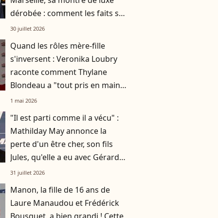
Marseille, sa montre de luxe
dérobée : comment les faits se
sont déroulés ?
30 juillet 2026
Quand les rôles mère-fille
s'inversent : Veronika Loubry
raconte comment Thylane
Blondeau a "tout pris en main"
après la perte de Gérard
1 mai 2026
Kadoche
"Il est parti comme il a vécu" :
Mathilday May annonce la
perte d'un être cher, son fils
Jules, qu'elle a eu avec Gérard
Darmon, en soutien
31 juillet 2026
Manon, la fille de 16 ans de
Laure Manaudou et Frédérick
Bousquet, a bien grandi ! Cette