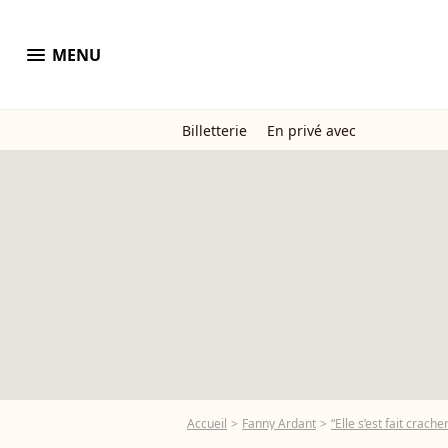
menu
MENU
Billetterie
En privé avec
Accueil
Fanny Ardant
“Elle s’est fait crac