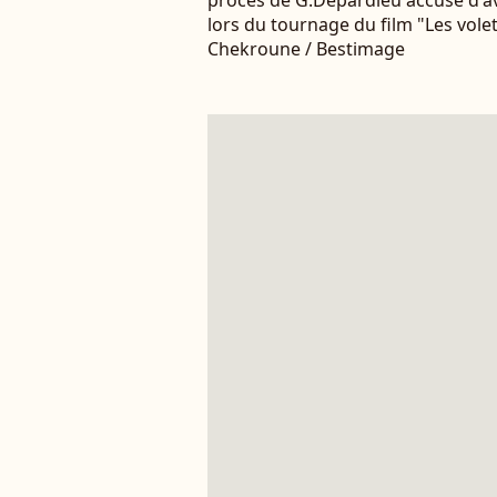
procès de G.Depardieu accusé d'a
lors du tournage du film "Les volet
Chekroune / Bestimage