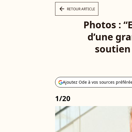
arrow_left
RETOUR ARTICLE
Photos : “E
d’une gra
soutien
Ajoutez Ode à vos sources préféré
1/20