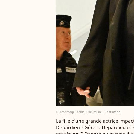
© BestImage, Yehiel Chekroune / Bestimage
La fille d’une grande actrice impa
Depardieu ? Gérard Depardieu et s