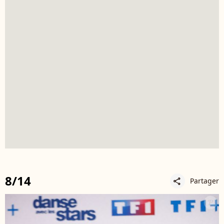
8/14
Partager
share