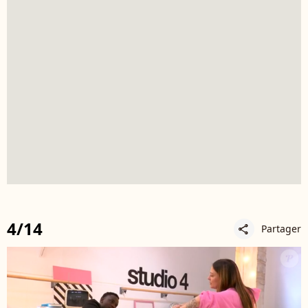
4/14
Partager
share