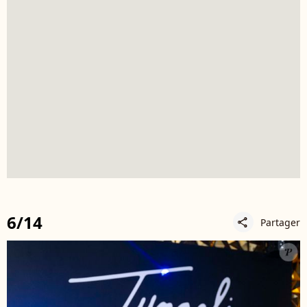
6/14
Partager
share