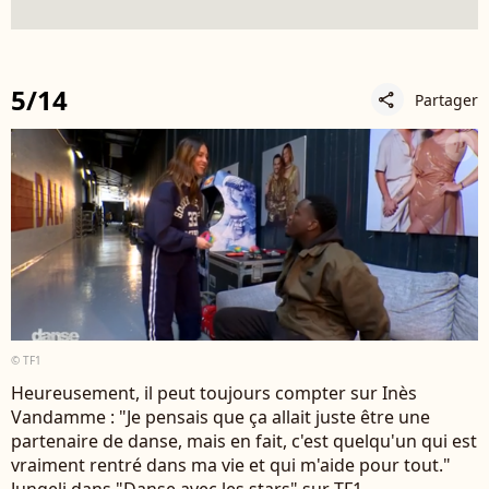
5/14
Partager
share
© TF1
Heureusement, il peut toujours compter sur Inès
Vandamme : "Je pensais que ça allait juste être une
partenaire de danse, mais en fait, c'est quelqu'un qui est
vraiment rentré dans ma vie et qui m'aide pour tout."
Jungeli dans "Danse avec les stars" sur TF1