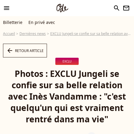
menu
search
newsletter
Billetterie
En privé avec
Accueil
Dernières news
EXCLU Jungeli se confie sur sa belle relation avec Inès Vandamme : "c'est quelqu'un qui est vraiment rentré dans ma vie"
arrow_left
RETOUR ARTICLE
EXCLU
Photos : EXCLU Jungeli se
confie sur sa belle relation
avec Inès Vandamme : "c'est
quelqu'un qui est vraiment
rentré dans ma vie"