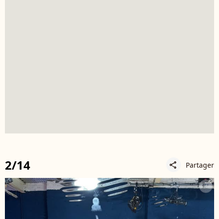
2/14
Partager
share