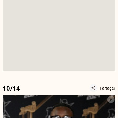
10/14
Partager
share