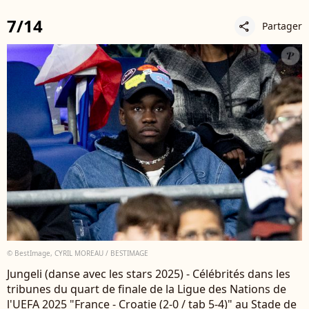
7/14
Partager
share
© BestImage, CYRIL MOREAU / BESTIMAGE
Jungeli (danse avec les stars 2025) - Célébrités dans les
tribunes du quart de finale de la Ligue des Nations de
l'UEFA 2025 "France - Croatie (2-0 / tab 5-4)" au Stade de