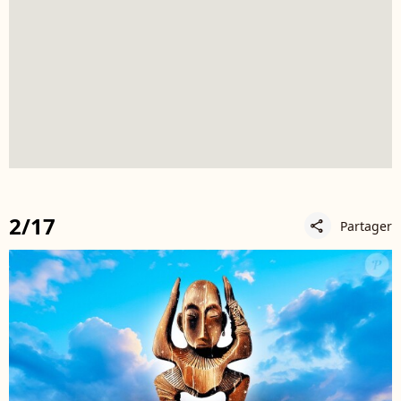
2/17
Partager
share