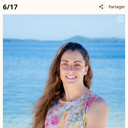
6/17
Partager
share