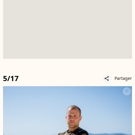
5/17
Partager
share