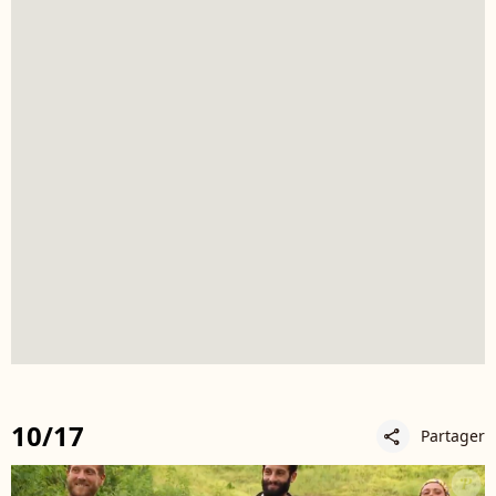
10/17
Partager
share