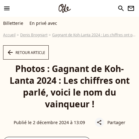
menu
search
newsletter
Billetterie
En privé avec
Accueil
Denis Brogniart
Gagnant de Koh-Lanta 2024 : Les chiffres ont parlé, voici le nom du vainqueur !
arrow_left
RETOUR ARTICLE
Photos : Gagnant de Koh-
Lanta 2024 : Les chiffres ont
parlé, voici le nom du
vainqueur !
Publié le 2 décembre 2024 à 13:09
Partager
share