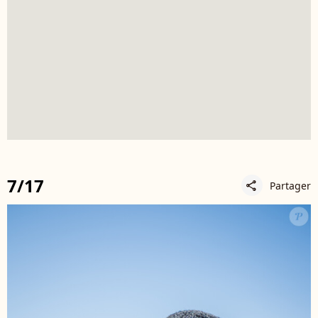
7/17
Partager
share