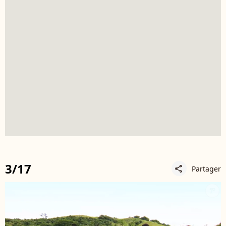
3/17
Partager
share