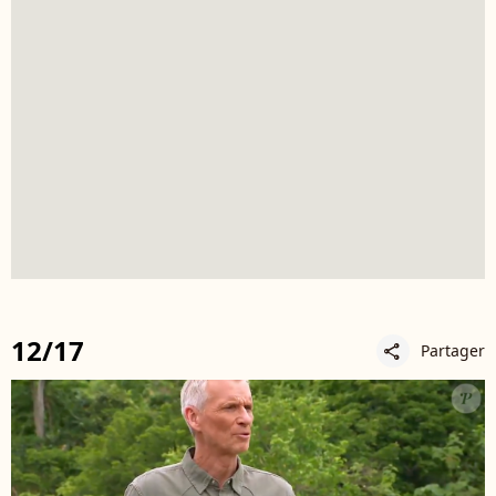
12/17
Partager
share