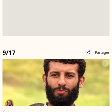
9/17
Partager
share
© TF1