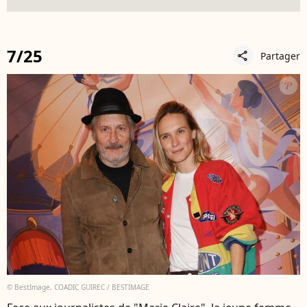
7/25
Partager
share
© BestImage, COADIC GUIREC / BESTIMAGE