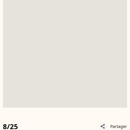
8/25
Partager
share