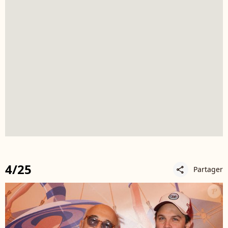
4/25
Partager
share