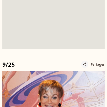
9/25
Partager
share