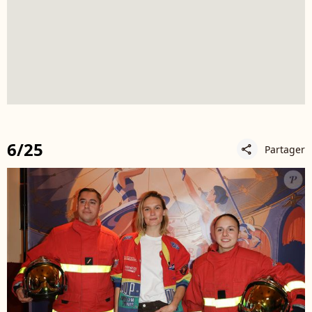
6/25
Partager
share