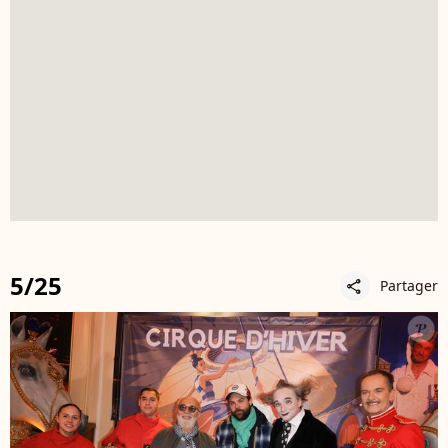
5/25
Partager
share