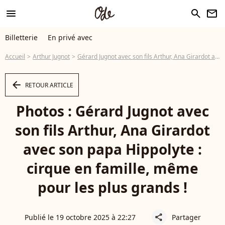
menu
search
newsletter
Billetterie
En privé avec
Accueil
Arthur Jugnot
Gérard Jugnot avec son fils Arthur, Ana Girardot avec son papa Hippolyte : cirque en famille, même pour les plus grands !
arrow_left
RETOUR ARTICLE
Photos : Gérard Jugnot avec
son fils Arthur, Ana Girardot
avec son papa Hippolyte :
cirque en famille, même
pour les plus grands !
Publié le 19 octobre 2025 à 22:27
Partager
share