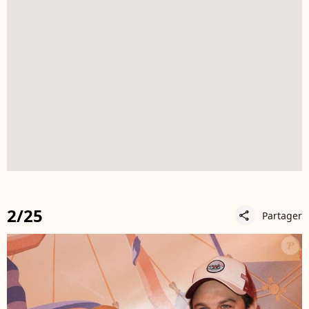
2/25
Partager
share