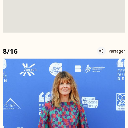
8/16
Partager
share