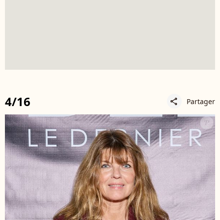
4/16
Partager
share