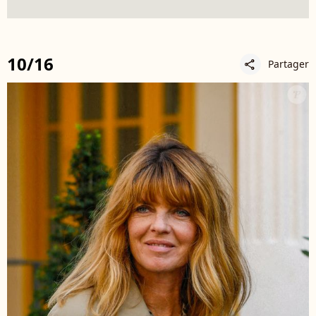
10/16
Partager
share