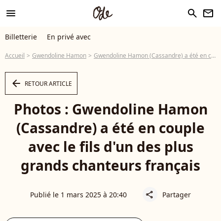
menu
search
newsletter
Billetterie
En privé avec
Accueil
Gwendoline Hamon
Gwendoline Hamon (Cassandre) a été en couple avec le fils d'un des plus grands chanteurs français
arrow_left
RETOUR ARTICLE
Photos : Gwendoline Hamon
(Cassandre) a été en couple
avec le fils d'un des plus
grands chanteurs français
Publié le 1 mars 2025 à 20:40
Partager
share