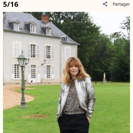
5/16
Partager
share