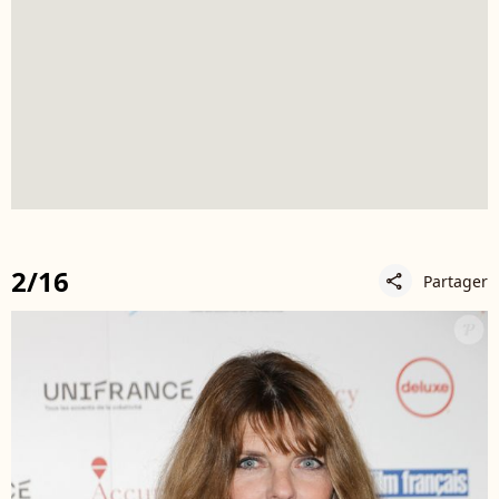
2/16
Partager
share