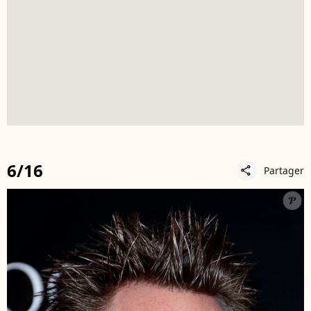
6/16
Partager
share