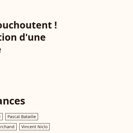
houchoutent !
tion d'une
e
ances
e
Pascal Bataille
archand
Vincent Niclo