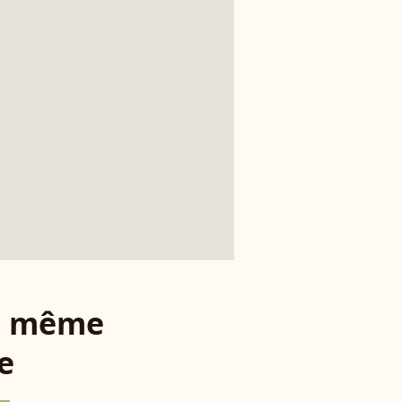
le même
e