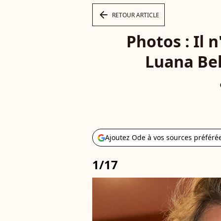
arrow_left
RETOUR ARTICLE
Photos : Il 
Luana Bel
Ajoutez Ode à vos sources préféré
1/17