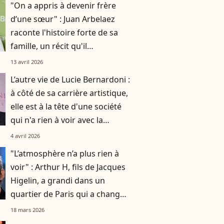
"On a appris à devenir frère
d’une sœur" : Juan Arbelaez
raconte l'histoire forte de sa
famille, un récit qu'il
transmettra à son fils
13 avril 2026
L’autre vie de Lucie Bernardoni :
à côté de sa carrière artistique,
elle est à la tête d'une société
qui n'a rien à voir avec la
musique
4 avril 2026
"L’atmosphère n’a plus rien à
voir" : Arthur H, fils de Jacques
Higelin, a grandi dans un
quartier de Paris qui a changé
du tout au tout
18 mars 2026