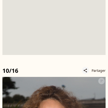
10/16
Partager
share