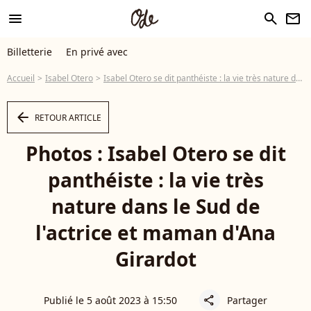
menu
search
newsletter
Billetterie
En privé avec
Accueil
Isabel Otero
Isabel Otero se dit panthéiste : la vie très nature dans le Sud de l'actrice et maman d'Ana Girardot
arrow_left
RETOUR ARTICLE
Photos : Isabel Otero se dit
panthéiste : la vie très
nature dans le Sud de
l'actrice et maman d'Ana
Girardot
Publié le 5 août 2023 à 15:50
Partager
share