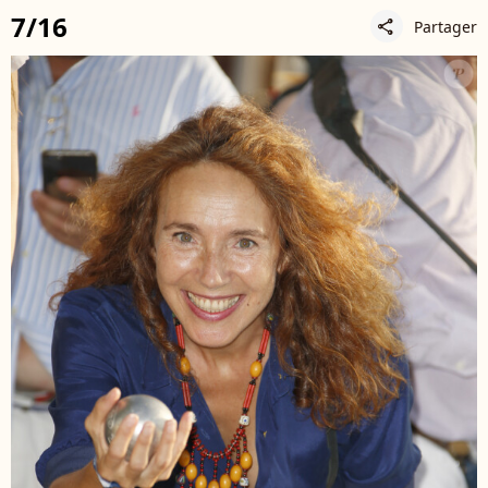
7/16
Partager
share