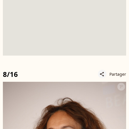
8/16
Partager
share