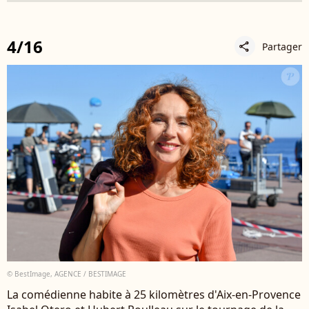
4/16
Partager
share
© BestImage, AGENCE / BESTIMAGE
La comédienne habite à 25 kilomètres d'Aix-en-Provence