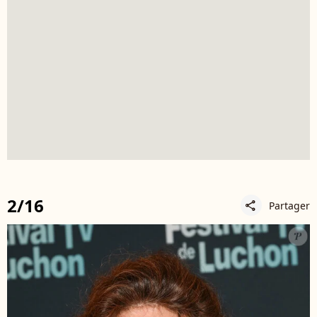
2/16
Partager
share