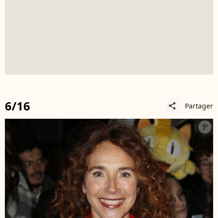
6/16
Partager
share