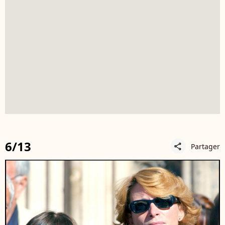
6/13
Partager
share