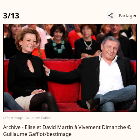
3/13
Partager
share
© BestImage, Guillaume Gaffiot
Archive - Elise et David Martin à Vivement Dimanche ©
Guillaume Gaffiot/bestimage