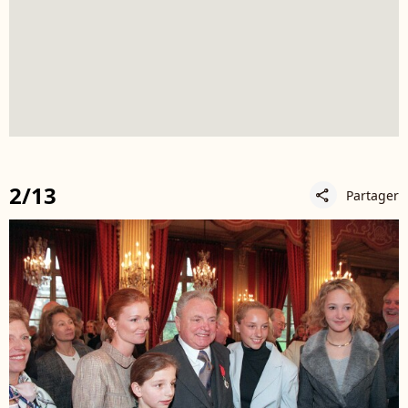
2/13
Partager
share