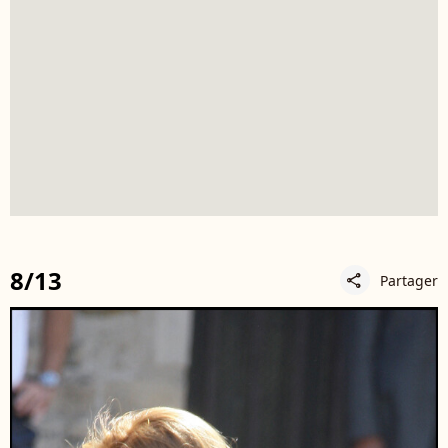
8/13
Partager
share