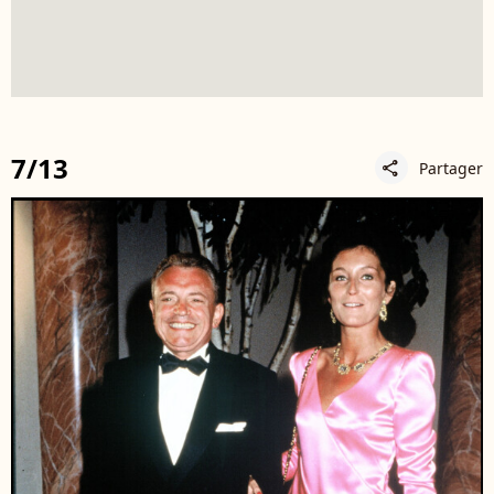
7/13
Partager
share