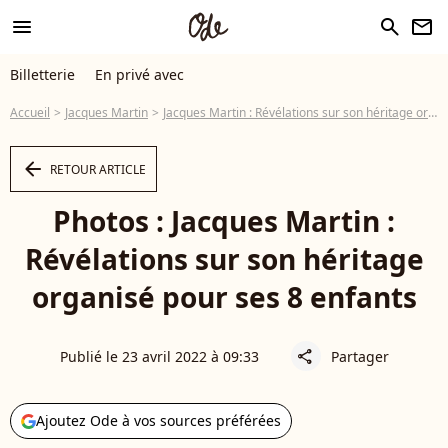
menu
search
newsletter
Billetterie
En privé avec
Accueil
Jacques Martin
Jacques Martin : Révélations sur son héritage organisé pour ses 8 enfants
arrow_left
RETOUR ARTICLE
Photos : Jacques Martin :
Révélations sur son héritage
organisé pour ses 8 enfants
Publié le 23 avril 2022 à 09:33
Partager
share
Ajoutez Ode à vos sources préférées