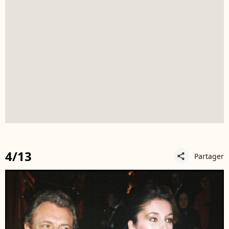
4/13
Partager
share