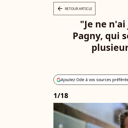
arrow_left
RETOUR ARTICLE
"Je ne n'a
Pagny, qui s
plusieur
Ajoutez Ode à vos sources préféré
1/18