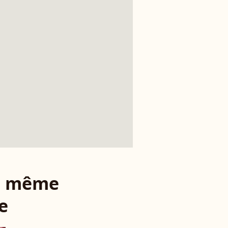
le même
e