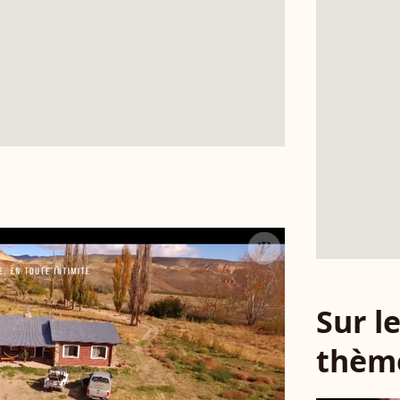
Sur 
thèm