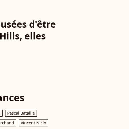
cusées d'être
ills, elles
ances
e
Pascal Bataille
archand
Vincent Niclo