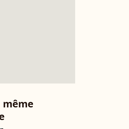
le même
e