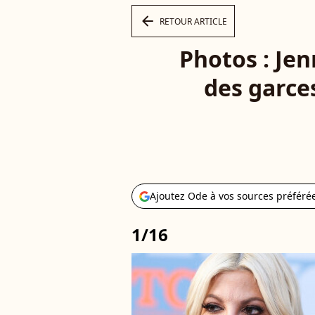
arrow_left
RETOUR ARTICLE
Photos : Jen
des garces
Ajoutez Ode à vos sources préféré
1/16