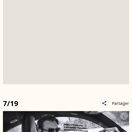
7/19
Partager
share