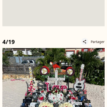
4/19
Partager
share