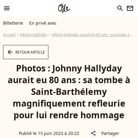
menu
search
newsletter
Billetterie
En privé avec
Accueil
Johnny Hallyday
Johnny Hallyday aurait eu 80 ans : sa tombe à Saint-Barthélemy magnifiquement refleurie pour lui rendre hommage
arrow_left
RETOUR ARTICLE
Photos : Johnny Hallyday
aurait eu 80 ans : sa tombe à
Saint-Barthélemy
magnifiquement refleurie
pour lui rendre hommage
Publié le 15 juin 2023 à 20:22
Partager
share