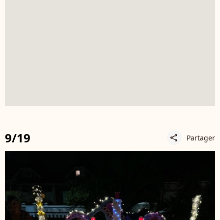
9/19
Partager
share