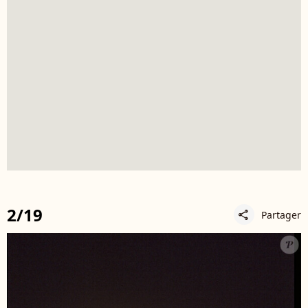
2/19
Partager
share