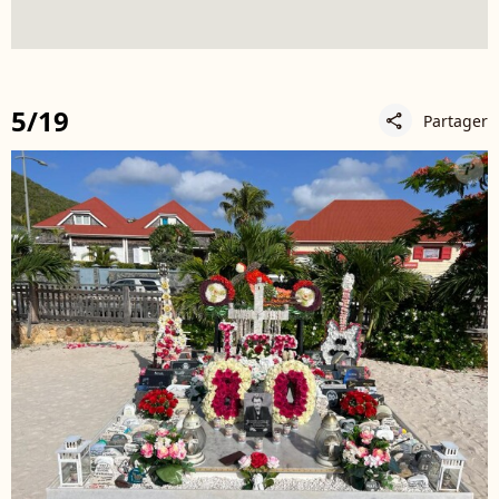
5/19
Partager
share