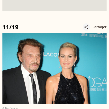
11/19
Partager
share
© BestImage