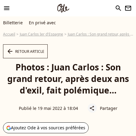
menu
search
newsletter
Billetterie
En privé avec
Accueil
Juan Carlos Ier d'Espagne
Juan Carlos : Son grand retour, après deux ans d'exil, fait polémique...
arrow_left
RETOUR ARTICLE
Photos : Juan Carlos : Son
grand retour, après deux ans
d'exil, fait polémique...
Publié le 19 mai 2022 à 18:04
Partager
share
Ajoutez Ode à vos sources préférées