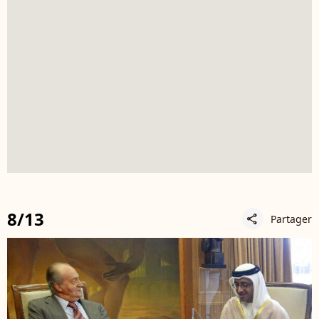
8/13
Partager
share