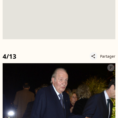
4/13
Partager
share