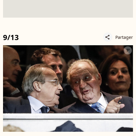
9/13
Partager
share