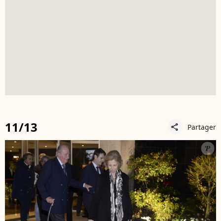
11/13
Partager
share