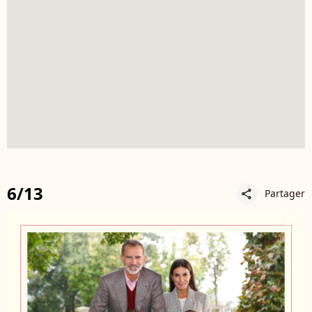
6/13
Partager
share