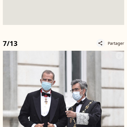
7/13
Partager
share