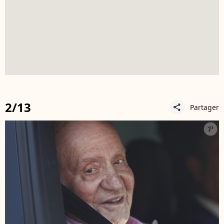
2/13
Partager
share