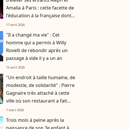
d'élever ses enfants Aleph et
Amalia à Paris : cette facette de
l'éducation à la française dont
elle est fan
17 avril 2026
"Il a changé ma vie" : Cet
homme qui a permis à Willy
Rovelli de rebondir après un
passage à vide il y a un an
15 avril 2026
"Un endroit à taille humaine, de
modestie, de solidarité" : Pierre
Gagnaire très attaché à cette
ville où son restaurant a fait
faillite
7 mars 2026
Trois mois à peine après la
naissance de son 3e enfant à