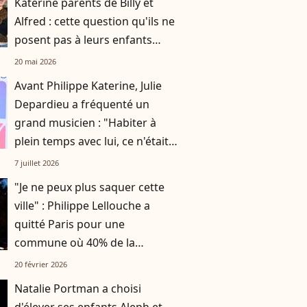
Katerine parents de Billy et
Alfred : cette question qu'ils ne
posent pas à leurs enfants
pour ne pas leur mettre la
20 mai 2026
pression
Avant Philippe Katerine, Julie
Depardieu a fréquenté un
grand musicien : "Habiter à
plein temps avec lui, ce n'était
plus possible"
7 juillet 2026
"Je ne peux plus saquer cette
ville" : Philippe Lellouche a
quitté Paris pour une
commune où 40% de la
population a plus de 60 ans
20 février 2026
Natalie Portman a choisi