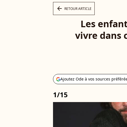
arrow_left
RETOUR ARTICLE
Les enfant
vivre dans c
Ajoutez Ode à vos sources préféré
1/15