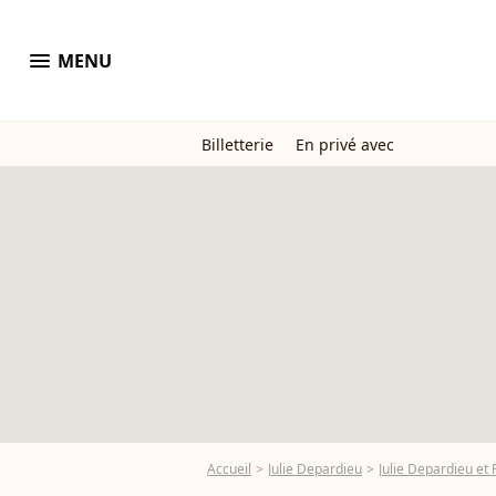
menu
MENU
Billetterie
En privé avec
Accueil
Julie Depardieu
Julie Depardieu et 