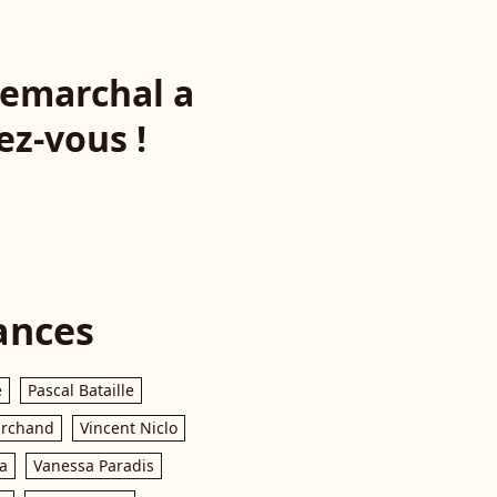
Lemarchal a
ez-vous !
ances
e
Pascal Bataille
archand
Vincent Niclo
a
Vanessa Paradis