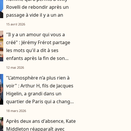
Rovelli de rebondir après un
passage à vide il y a un an
15 avril 2026
"Il y a un amour qui vous a
créé" : Jérémy Frérot partage
les mots qu'il a dit à ses
enfants après la fin de son
histoire avec leur mère Laure
12 mai 2026
Manaudou
"L’atmosphère n’a plus rien à
voir" : Arthur H, fils de Jacques
Higelin, a grandi dans un
quartier de Paris qui a changé
du tout au tout
18 mars 2026
Après deux ans d'absence, Kate
Middleton réapparaît avec