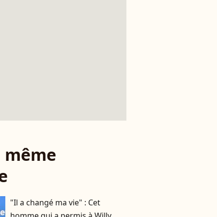
le même
e
"Il a changé ma vie" : Cet
homme qui a permis à Willy