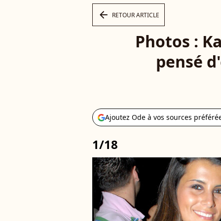
arrow_left
RETOUR ARTICLE
Photos : K
pensé d'
Ajoutez Ode à vos sources préféré
1/18