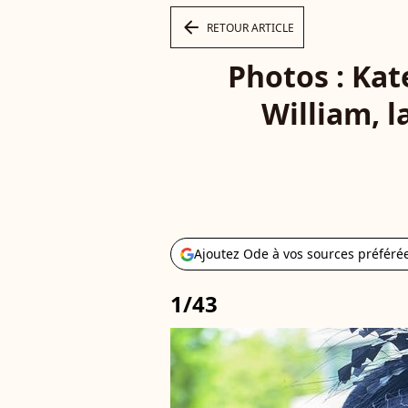
arrow_left
RETOUR ARTICLE
Photos : Kat
William, l
Ajoutez Ode à vos sources préféré
1/43