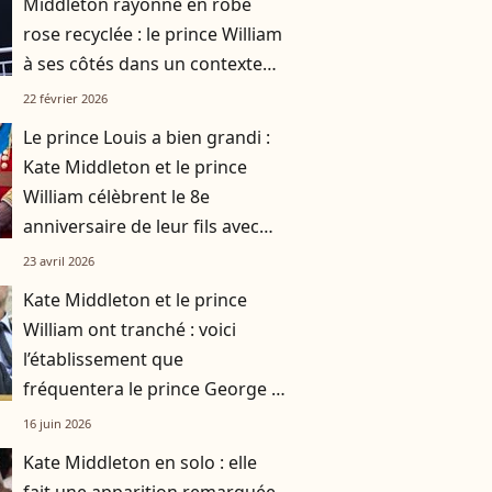
Middleton rayonne en robe
rose recyclée : le prince William
à ses côtés dans un contexte
délicat pour la famille royale
22 février 2026
Le prince Louis a bien grandi :
Kate Middleton et le prince
William célèbrent le 8e
anniversaire de leur fils avec
des images inédites
23 avril 2026
Kate Middleton et le prince
William ont tranché : voici
l’établissement que
fréquentera le prince George à
la rentrée
16 juin 2026
Kate Middleton en solo : elle