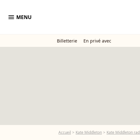
menu
MENU
Billetterie
En privé avec
Accueil
Kate Middleton
Kate Middleton radi