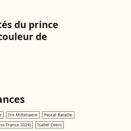
tés du prince
 couleur de
ances
e
Iris Mittenaere
Pascal Bataille
iss France 2024)
Isabel Otero