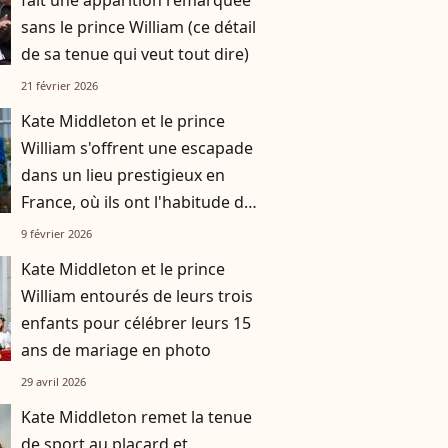
fait une apparition remarquée
sans le prince William (ce détail
de sa tenue qui veut tout dire)
21 février 2026
Kate Middleton et le prince
William s'offrent une escapade
dans un lieu prestigieux en
France, où ils ont l'habitude de
se rendre avec leurs trois
9 février 2026
enfants
Kate Middleton et le prince
William entourés de leurs trois
enfants pour célébrer leurs 15
ans de mariage en photo
29 avril 2026
Kate Middleton remet la tenue
de sport au placard et