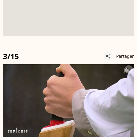
3/15
Partager
share