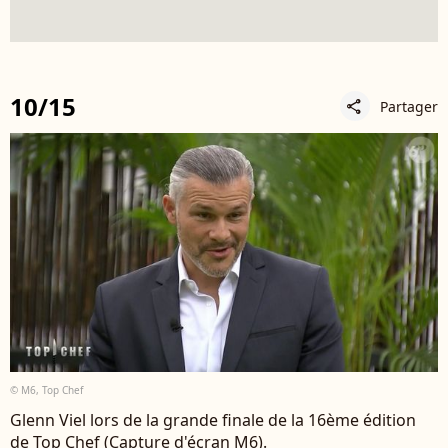
10/15
Partager
share
© M6, Top Chef
Glenn Viel lors de la grande finale de la 16ème édition
de Top Chef (Capture d'écran M6).