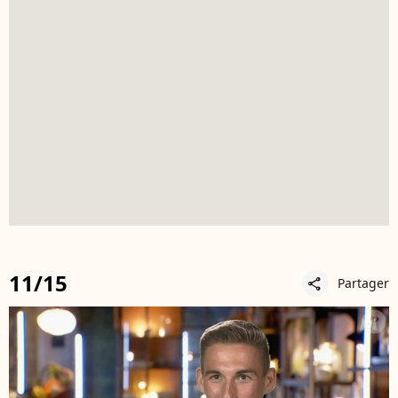
11/15
Partager
share