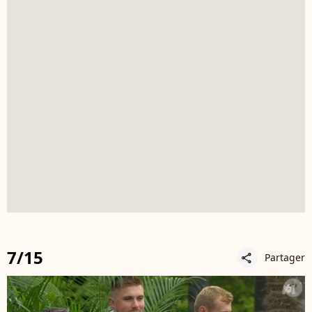
7/15
Partager
share