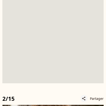
2/15
Partager
share