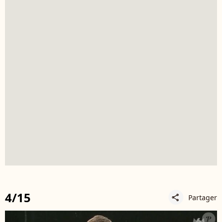
4/15
Partager
share