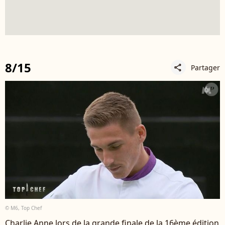
8/15
Partager
share
© M6, Top Chef
Charlie Anne lors de la grande finale de la 16ème édition