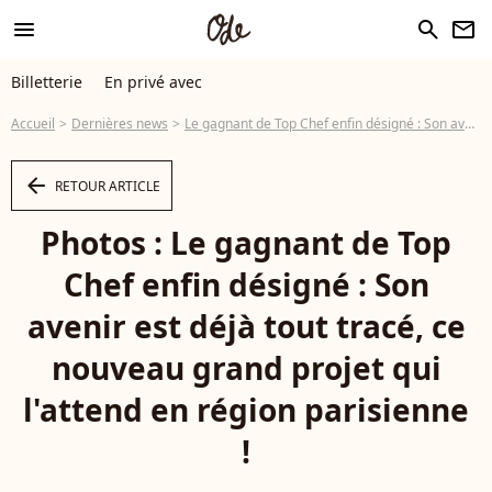
menu
search
newsletter
Billetterie
En privé avec
Accueil
Dernières news
Le gagnant de Top Chef enfin désigné : Son avenir est déjà tout tracé, ce nouveau grand projet qui l'attend en région parisienne !
arrow_left
RETOUR ARTICLE
Photos : Le gagnant de Top
Chef enfin désigné : Son
avenir est déjà tout tracé, ce
nouveau grand projet qui
l'attend en région parisienne
!