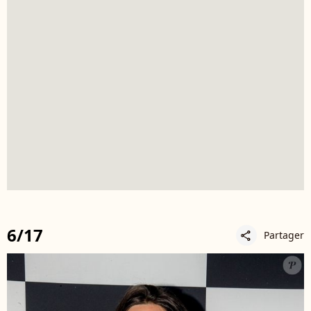
6/17
Partager
share