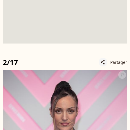
2/17
Partager
share