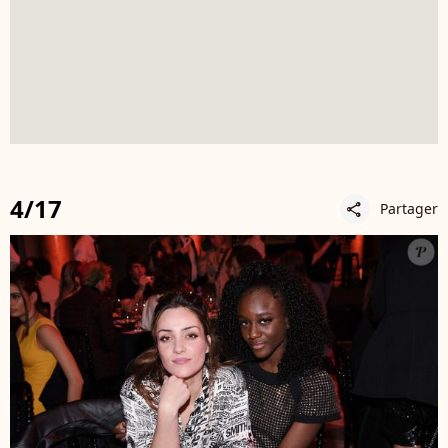
4/17
Partager
share