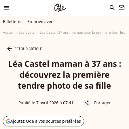
menu
search
newsletter
Billetterie
En privé avec
Accueil
Léa Castel
Léa Castel, 37 ans, maman pour la première fois : le premier cliché de sa fille, eue avec un célèbre comédien
arrow_left
RETOUR ARTICLE
Léa Castel maman à 37 ans :
découvrez la première
tendre photo de sa fille
Publié le 7 avril 2026 à 07:41
Partager
share
Ajoutez Ode à vos sources préférées