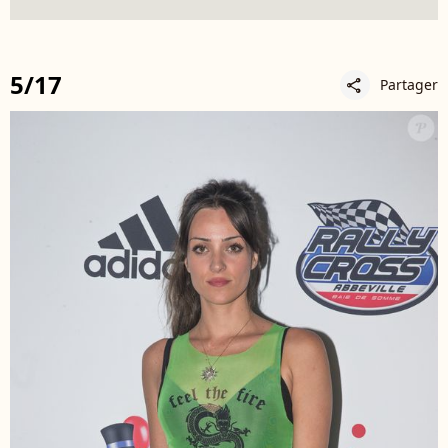
5/17
Partager
share