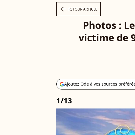
arrow_left
RETOUR ARTICLE
Photos : L
victime de 
Ajoutez Ode à vos sources préféré
1/13