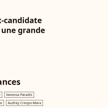
x-candidate
d une grande
ances
e
Vanessa Paradis
le
Audrey Crespo-Mara