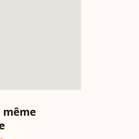
le même
e