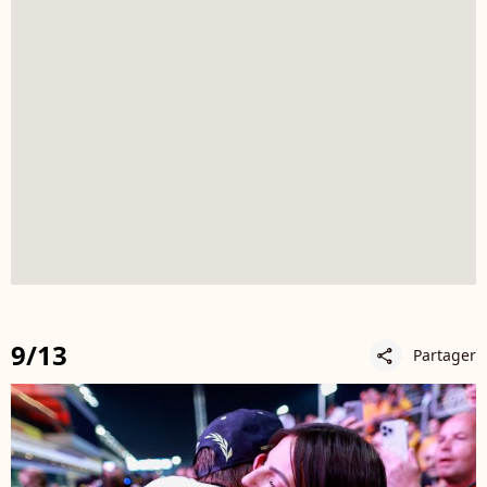
9/13
Partager
share