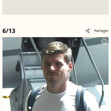
6/13
Partager
share