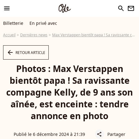
menu
search
newsletter
Billetterie
En privé avec
Accueil
Dernières news
Max Verstappen bientôt papa ! Sa ravissante compagne Kelly, de 9 ans son aînée, est enceinte : tendre annonce en photo
arrow_left
RETOUR ARTICLE
Photos : Max Verstappen
bientôt papa ! Sa ravissante
compagne Kelly, de 9 ans son
aînée, est enceinte : tendre
annonce en photo
Publié le 6 décembre 2024 à 21:39
Partager
share