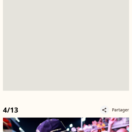
4/13
Partager
share