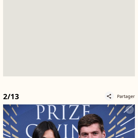
2/13
Partager
share