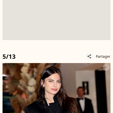
5/13
Partager
share