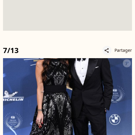
7/13
Partager
share