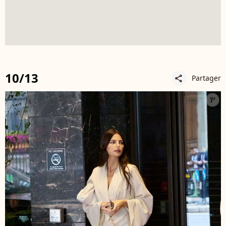
10/13
Partager
share