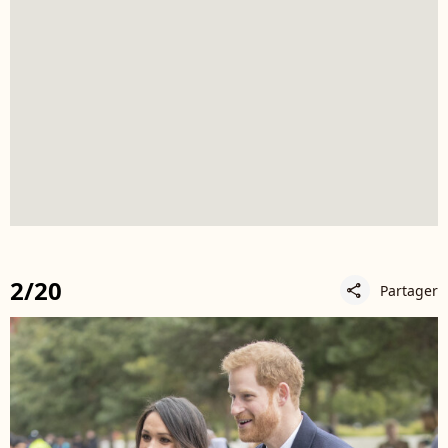
2/20
Partager
share