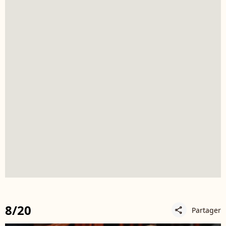
8/20
Partager
share