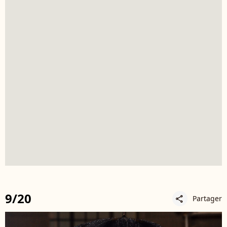
9/20
Partager
share