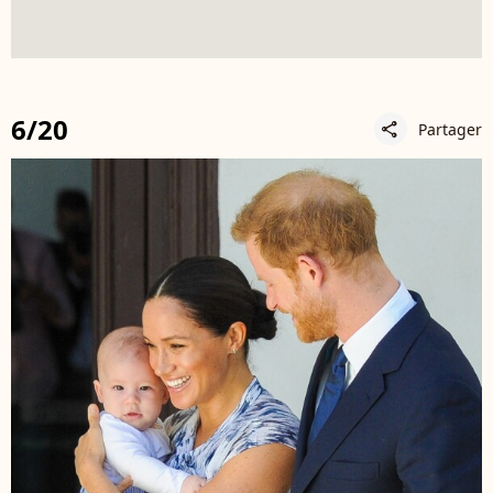
6/20
Partager
share