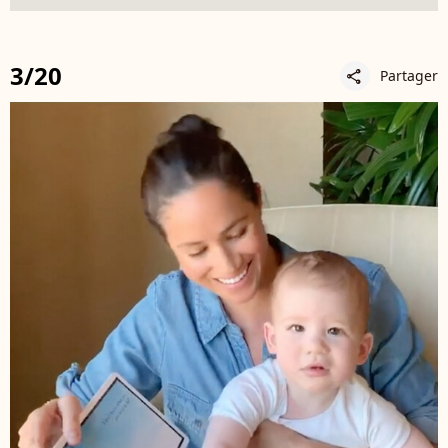
3/20
Partager
share