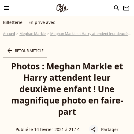
menu
search
newsletter
Billetterie
En privé avec
Accueil
Meghan Markle
Meghan Markle et Harry attendent leur deuxième enfant ! Une magnifique photo en faire-part
arrow_left
RETOUR ARTICLE
Photos : Meghan Markle et
Harry attendent leur
deuxième enfant ! Une
magnifique photo en faire-
part
Publié le 14 février 2021 à 21:14
Partager
share