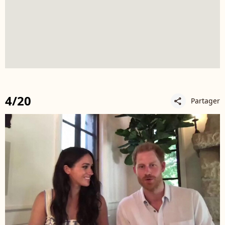
4/20
Partager
share