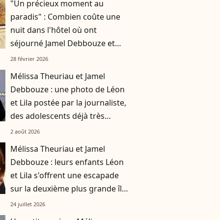
"Un précieux moment au
paradis" : Combien coûte une
nuit dans l'hôtel où ont
séjourné Jamel Debbouze et
Melissa Theuriau, à 10 000
28 février 2026
kilomètres de la France ?
Mélissa Theuriau et Jamel
Debbouze : une photo de Léon
et Lila postée par la journaliste,
des adolescents déjà très
grands
2 août 2026
Mélissa Theuriau et Jamel
Debbouze : leurs enfants Léon
et Lila s'offrent une escapade
sur la deuxième plus grande île
de Méditerranée
24 juillet 2026