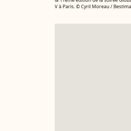
la 11ème édition de la soirée Glob
V à Paris. © Cyril Moreau / Bestim