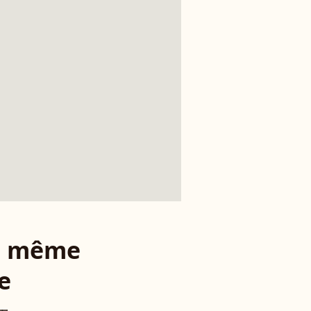
le même
e