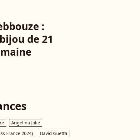
ebbouze :
bijou de 21
semaine
ances
re
Angelina Jolie
iss France 2024)
David Guetta