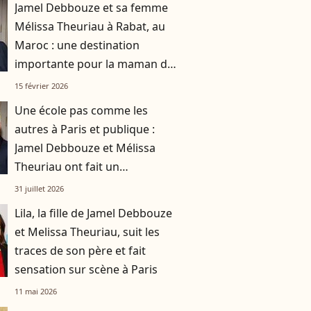
Jamel Debbouze et sa femme
Mélissa Theuriau à Rabat, au
Maroc : une destination
importante pour la maman de
Léon et Lila
15 février 2026
Une école pas comme les
autres à Paris et publique :
Jamel Debbouze et Mélissa
Theuriau ont fait un
compromis pour leurs enfants
31 juillet 2026
Léon et Lila
Lila, la fille de Jamel Debbouze
et Melissa Theuriau, suit les
traces de son père et fait
sensation sur scène à Paris
11 mai 2026