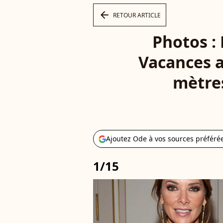
arrow_left
RETOUR ARTICLE
Photos :
Vacances a
mètres
Ajoutez Ode à vos sources préféré
1/15