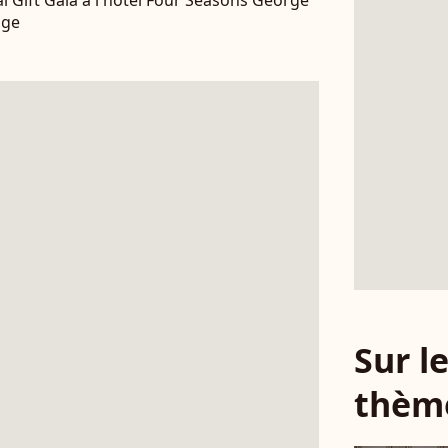
al Gift Gala à l'hôtel Four Seasons George
age
Sur 
thèm