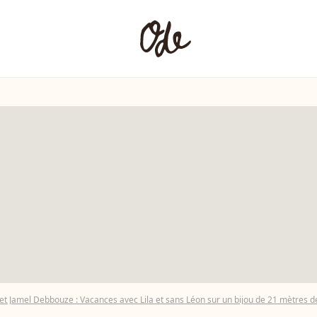
et Jamel Debbouze : Vacances avec Lila et sans Léon sur un bijou de 21 mètres d