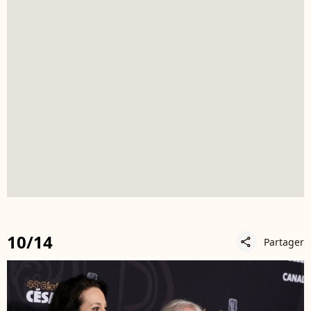
10/14
Partager
share