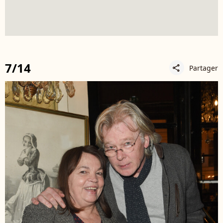
7/14
Partager
share