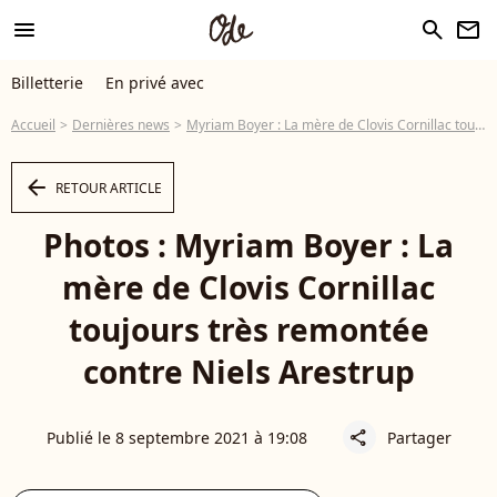
menu
search
newsletter
Billetterie
En privé avec
Accueil
Dernières news
Myriam Boyer : La mère de Clovis Cornillac toujours très remontée contre Niels Arestrup
arrow_left
RETOUR ARTICLE
Photos : Myriam Boyer : La
mère de Clovis Cornillac
toujours très remontée
contre Niels Arestrup
Publié le 8 septembre 2021 à 19:08
Partager
share