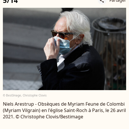
5/14
Partager
share
© BestImage, Christophe Clovis
Niels Arestrup - Obsèques de Myriam Feune de Colombi
(Myriam Vilgrain) en l'église Saint-Roch à Paris, le 26 avril
2021. © Christophe Clovis/Bestimage