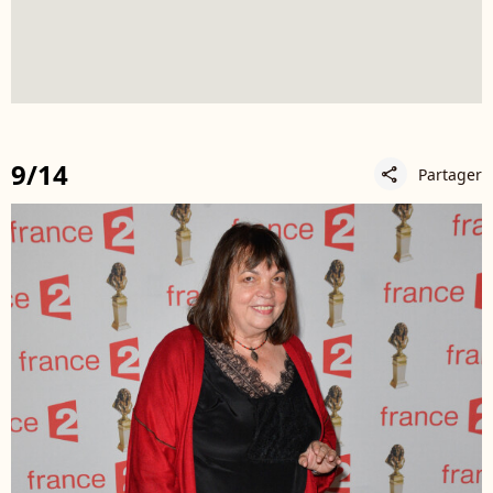
9/14
Partager
share