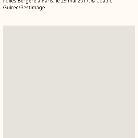
Folies Bergère à Paris, le 29 mai 2017. © Coadic
Guirec/Bestimage