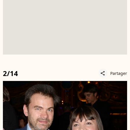
2/14
Partager
share