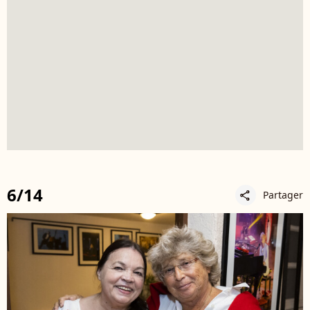
6/14
Partager
share