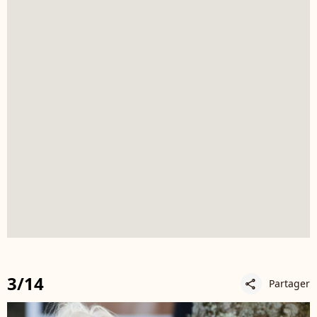
3/14
Partager
share