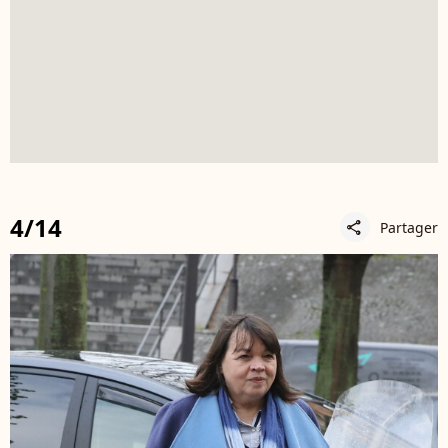
4/14
Partager
share