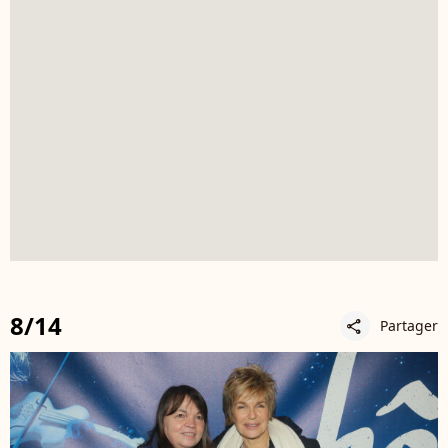
8/14
Partager
share