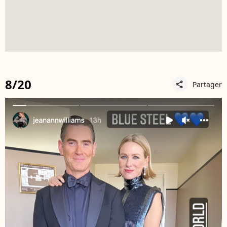
8/20
Partager
share