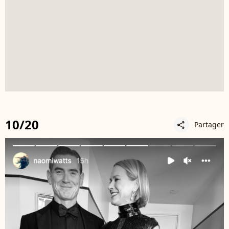
10/20
Partager
share