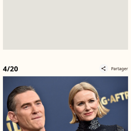
4/20
Partager
share