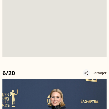
6/20
Partager
share