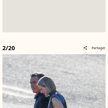
2/20
Partager
share