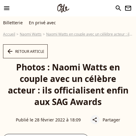
menu
search
newsletter
Billetterie
En privé avec
Accueil
Naomi Watts
Naomi Watts en couple avec un célèbre acteur : ils officialisent enfin aux SAG Awards
arrow_left
RETOUR ARTICLE
Photos : Naomi Watts en
couple avec un célèbre
acteur : ils officialisent enfin
aux SAG Awards
Publié le 28 février 2022 à 18:09
Partager
share