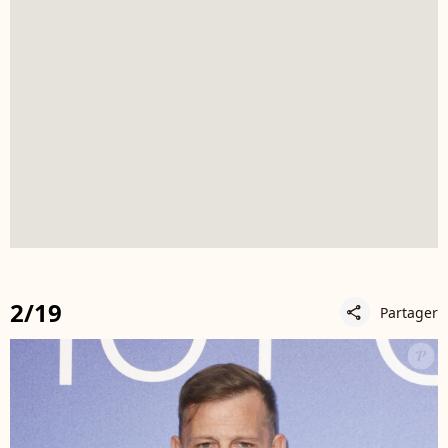
2/19
Partager
share