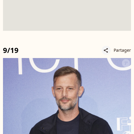
9/19
Partager
share