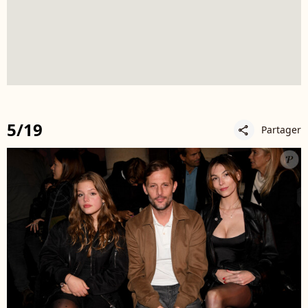
5/19
Partager
share