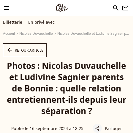
menu
search
newsletter
Billetterie
En privé avec
Accueil
Nicolas Duvauchelle
Nicolas Duvauchelle et Ludivine Sagnier parents de Bonnie : quelle relation entretiennent-ils depuis leur séparation ?
arrow_left
RETOUR ARTICLE
Photos : Nicolas Duvauchelle
et Ludivine Sagnier parents
de Bonnie : quelle relation
entretiennent-ils depuis leur
séparation ?
Publié le 16 septembre 2024 à 18:25
Partager
share