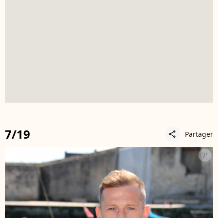
7/19
Partager
share