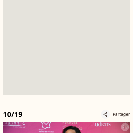
10/19
Partager
share