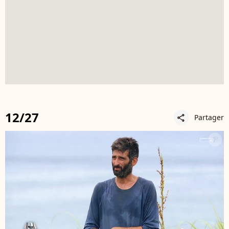
12/27
Partager
share