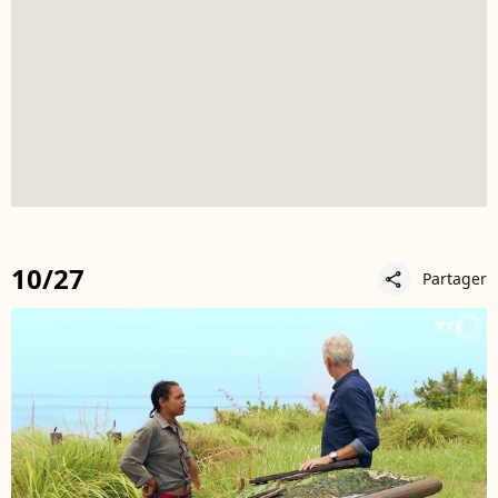
10/27
Partager
share