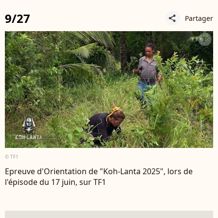
9/27
Partager
share
© TF1
Epreuve d'Orientation de "Koh-Lanta 2025", lors de
l'épisode du 17 juin, sur TF1