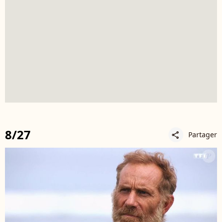
8/27
Partager
share