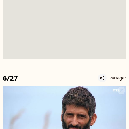
6/27
Partager
share