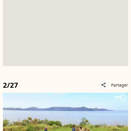
2/27
Partager
share