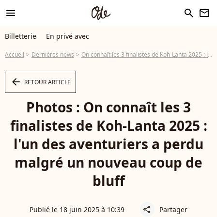
menu
search
newsletter
Billetterie
En privé avec
Accueil
Dernières news
On connaît les 3 finalistes de Koh-Lanta 2025 : l'un des aventuriers a perdu malgré un nouveau coup de bluff
arrow_left
RETOUR ARTICLE
Photos : On connaît les 3
finalistes de Koh-Lanta 2025 :
l'un des aventuriers a perdu
malgré un nouveau coup de
bluff
Publié le 18 juin 2025 à 10:39
Partager
share