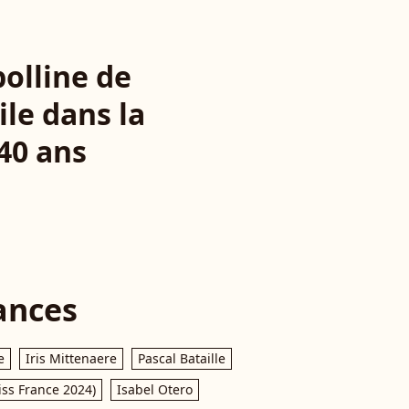
polline de
le dans la
40 ans
ances
e
Iris Mittenaere
Pascal Bataille
iss France 2024)
Isabel Otero