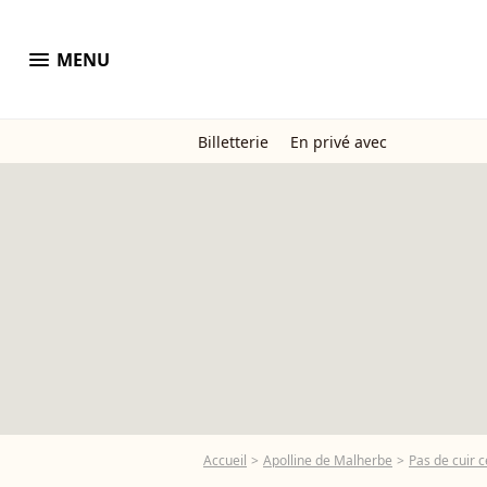
menu
MENU
Billetterie
En privé avec
Accueil
Apolline de Malherbe
Pas de cuir 