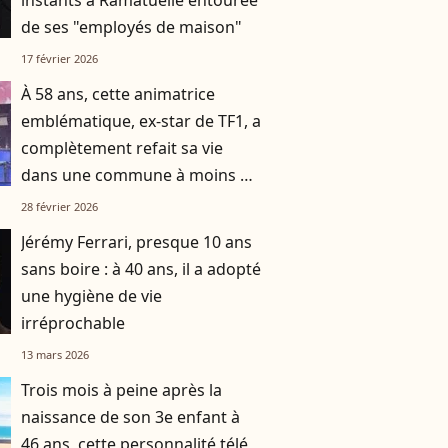
instants à Ramatuelle entourée
de ses "employés de maison"
17 février 2026
À 58 ans, cette animatrice
emblématique, ex-star de TF1, a
complètement refait sa vie
dans une commune à moins de
deux heures d’avion de Paris
28 février 2026
Jérémy Ferrari, presque 10 ans
sans boire : à 40 ans, il a adopté
une hygiène de vie
irréprochable
13 mars 2026
Trois mois à peine après la
naissance de son 3e enfant à
46 ans, cette personnalité télé