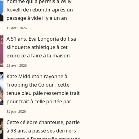
homme qui a permis à Willy
Rovelli de rebondir après un
passage à vide il y a un an
15 avril 2026
A 51 ans, Eva Longoria doit sa
silhouette athlétique à cet
exercice à faire à la maison
22 avril 2026
Kate Middleton rayonne à
Trooping the Colour : cette
tenue bleu pâle ressemble trait
pour trait à celle portée par
Lady Diana il y a près de 40 ans
13 juin 2026
Cette célèbre chanteuse, partie
à 93 ans, a passé ses derniers