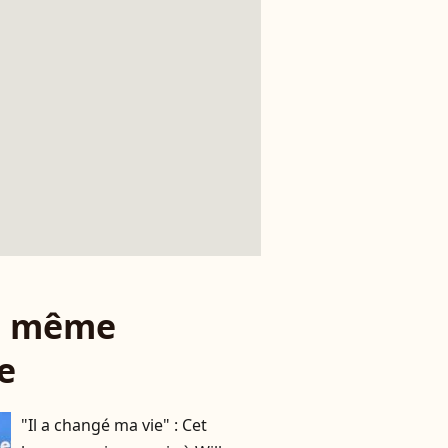
le même
e
"Il a changé ma vie" : Cet