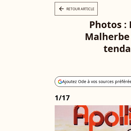
arrow_left
RETOUR ARTICLE
Photos : 
Malherbe 
tenda
Ajoutez Ode à vos sources préféré
1/17