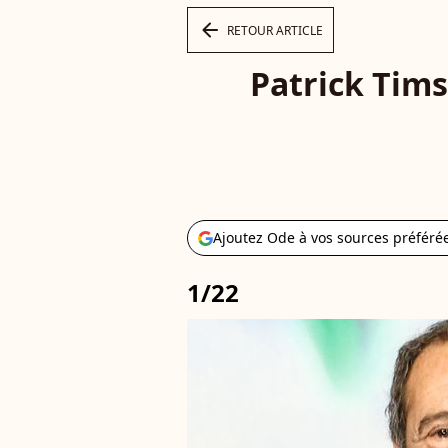
arrow_left
RETOUR ARTICLE
Patrick Timsi
Ajoutez Ode à vos sources préféré
1/22