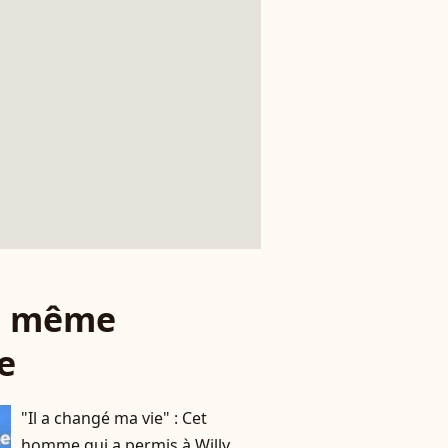
le même
e
"Il a changé ma vie" : Cet
homme qui a permis à Willy