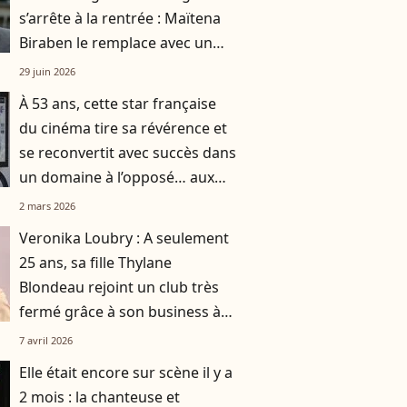
s’arrête à la rentrée : Maïtena
Biraben le remplace avec un
nouveau concept
29 juin 2026
À 53 ans, cette star française
du cinéma tire sa révérence et
se reconvertit avec succès dans
un domaine à l’opposé… aux
États-Unis !
2 mars 2026
Veronika Loubry : A seulement
25 ans, sa fille Thylane
Blondeau rejoint un club très
fermé grâce à son business à
succès
7 avril 2026
Elle était encore sur scène il y a
2 mois : la chanteuse et