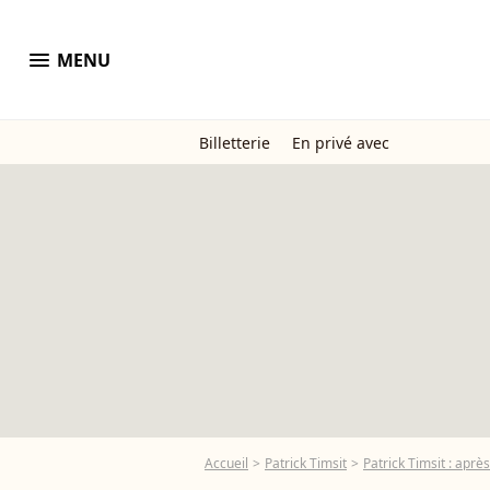
menu
MENU
Billetterie
En privé avec
Accueil
Patrick Timsit
Patrick Timsit : aprè