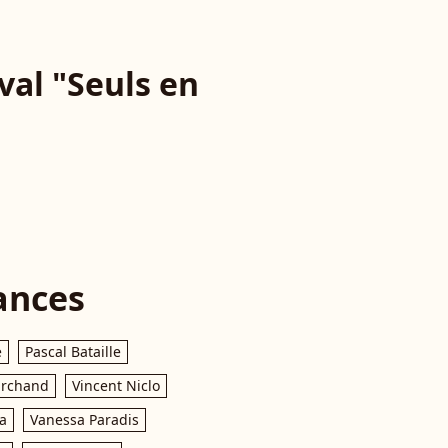
ival "Seuls en
ances
e
Pascal Bataille
archand
Vincent Niclo
a
Vanessa Paradis