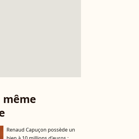
le même
e
Renaud Capuçon possède un
bien à 10 millions d'euros :