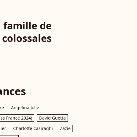
a famille de
 colossales
ances
re
Angelina Jolie
iss France 2024)
David Guetta
ier
Charlotte Casiraghi
Zazie