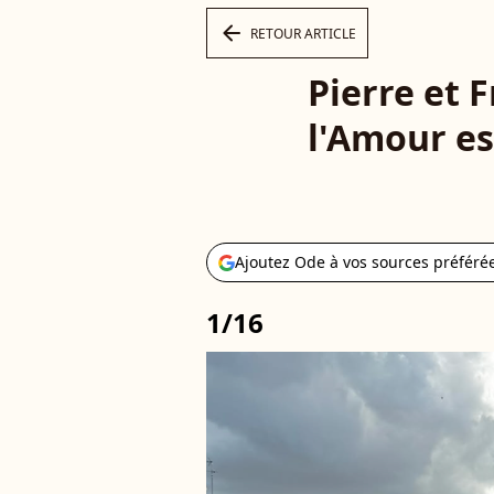
arrow_left
RETOUR ARTICLE
Pierre et F
l'Amour es
Ajoutez Ode à vos sources préféré
1/16