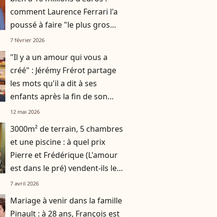
comment Laurence Ferrari l'a
poussé à faire "le plus gros
emprunt de sa vie"
7 février 2026
"Il y a un amour qui vous a
créé" : Jérémy Frérot partage
les mots qu'il a dit à ses
enfants après la fin de son
histoire avec leur mère Laure
12 mai 2026
Manaudou
3000m² de terrain, 5 chambres
et une piscine : à quel prix
Pierre et Frédérique (L'amour
est dans le pré) vendent-ils leur
domaine dans le Gers ?
7 avril 2026
Mariage à venir dans la famille
Pinault : à 28 ans, François est