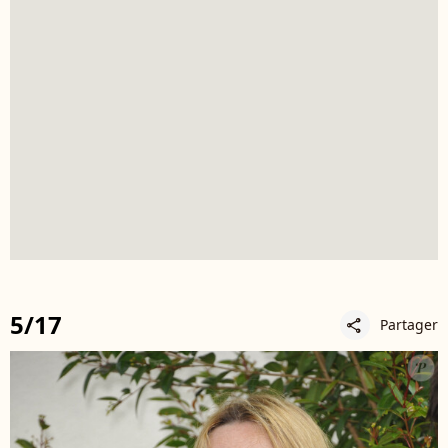
5/17
Partager
share