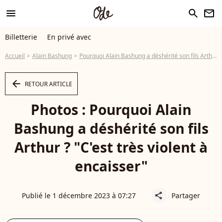
menu
search
newsletter
Billetterie
En privé avec
Accueil
Alain Bashung
Pourquoi Alain Bashung a déshérité son fils Arthur ? "C'est très violent à encaisser"
arrow_left
RETOUR ARTICLE
Photos : Pourquoi Alain
Bashung a déshérité son fils
Arthur ? "C'est très violent à
encaisser"
Publié le 1 décembre 2023 à 07:27
Partager
share