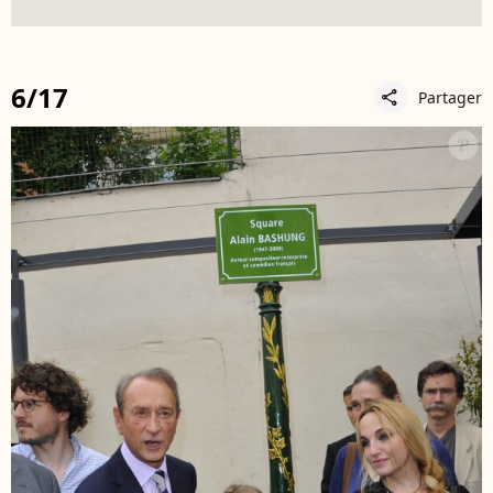
6/17
Partager
share