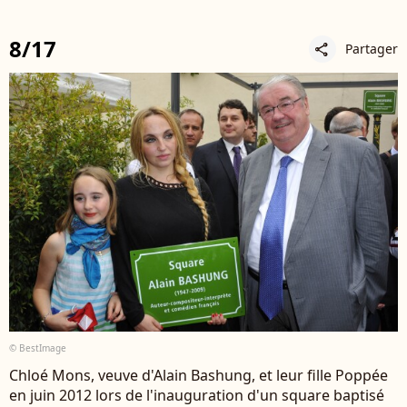
8/17
Partager
share
© BestImage
Chloé Mons, veuve d'Alain Bashung, et leur fille Poppée
en juin 2012 lors de l'inauguration d'un square baptisé