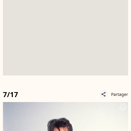
7/17
Partager
share