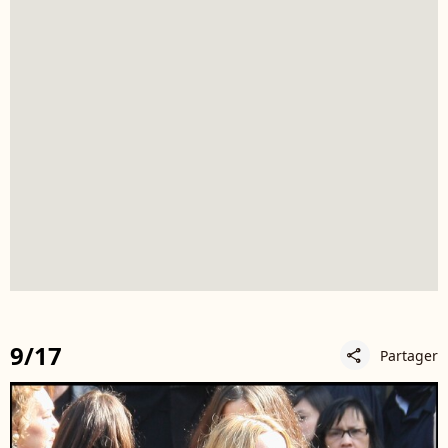
9/17
Partager
share