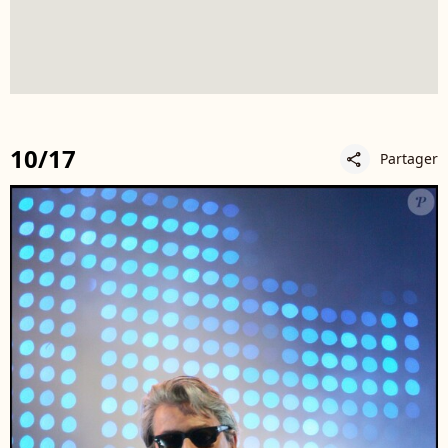
10/17
Partager
share