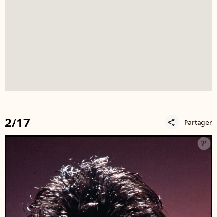
2/17
Partager
share