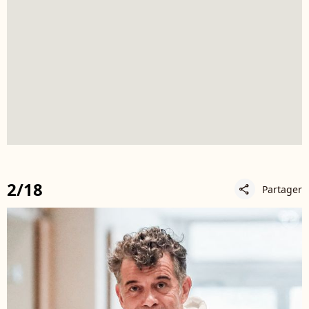
2/18
Partager
share