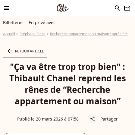
menu
search
newsletter
Billetterie
En privé avec
Accueil
Stéphane Plaza
Recherche appartement ou maison : après Stéphane Plaza, un autre animateur prend place et son visage vous est très familier !
arrow_left
RETOUR ARTICLE
"Ça va être trop trop bien" :
Thibault Chanel reprend les
rênes de “Recherche
appartement ou maison”
Publié le 20 mars 2026 à 07:58
Partager
share