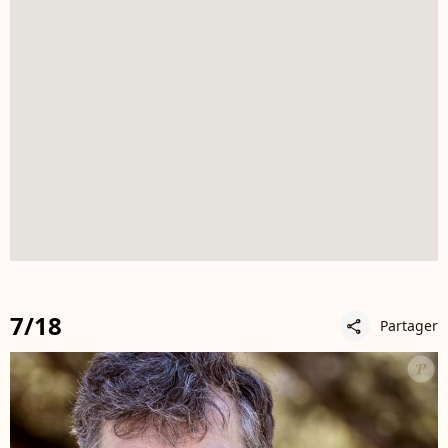
7/18
Partager
share