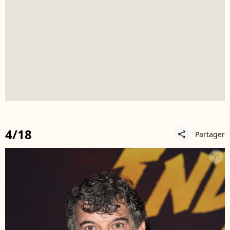
4/18
Partager
share