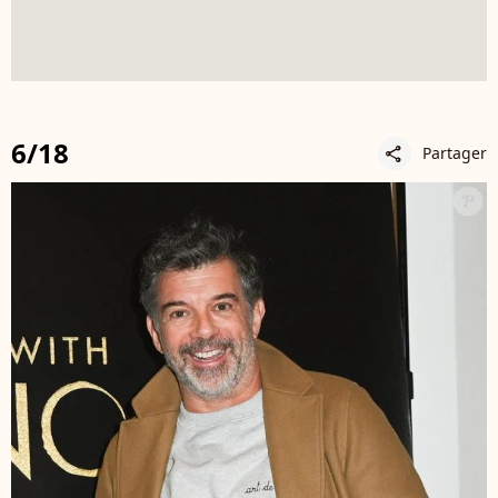
6/18
Partager
share