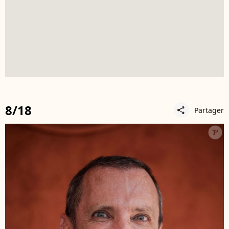
8/18
Partager
share