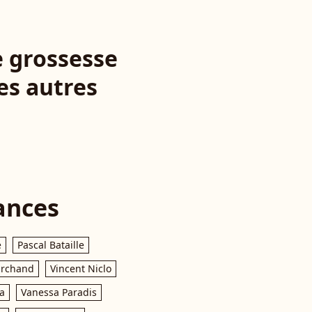
e grossesse
es autres
ances
e
Pascal Bataille
archand
Vincent Niclo
a
Vanessa Paradis