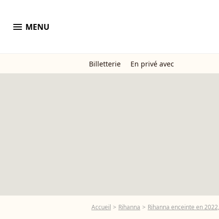
menu
MENU
Billetterie
En privé avec
Accueil
Rihanna
Rihanna enceinte en 2022,