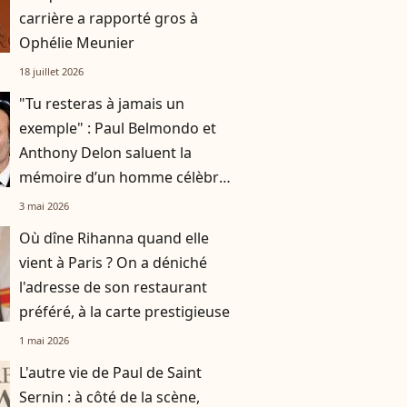
carrière a rapporté gros à
Ophélie Meunier
18 juillet 2026
"Tu resteras à jamais un
exemple" : Paul Belmondo et
Anthony Delon saluent la
mémoire d’un homme célèbre,
qui a rendu son dernier souffle
3 mai 2026
à 59 ans
Où dîne Rihanna quand elle
vient à Paris ? On a déniché
l'adresse de son restaurant
préféré, à la carte prestigieuse
1 mai 2026
L'autre vie de Paul de Saint
Sernin : à côté de la scène,