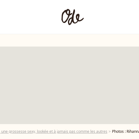
 une grossesse sexy, lookée et à jamais pas comme les autres
Photos : Rihanna enceint