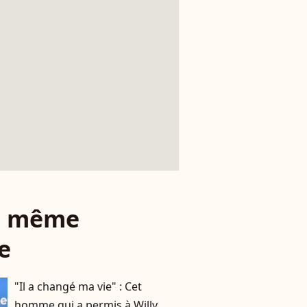
le même
e
"Il a changé ma vie" : Cet
homme qui a permis à Willy