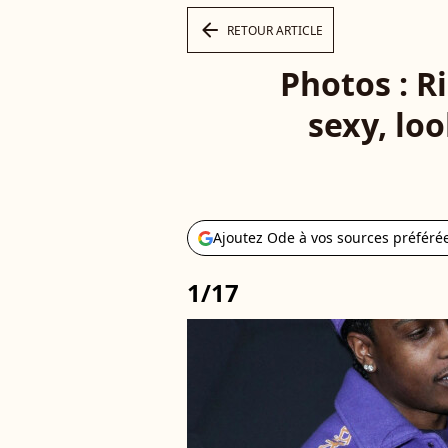
arrow_left
RETOUR ARTICLE
Photos : R
sexy, lo
Ajoutez Ode à vos sources préféré
1/17