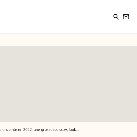
search
newsletter
e en 2022, une grossesse sexy, lookée et à jamais pas comme les autres