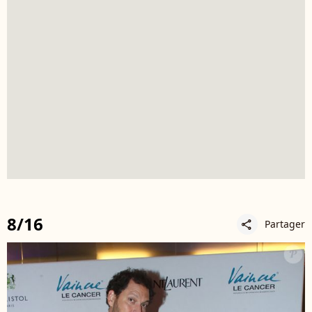
8/16
Partager
share