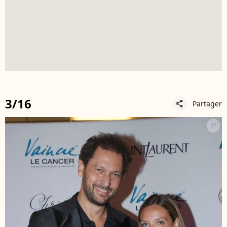
3/16
Partager
share