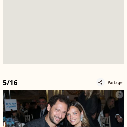
5/16
Partager
share