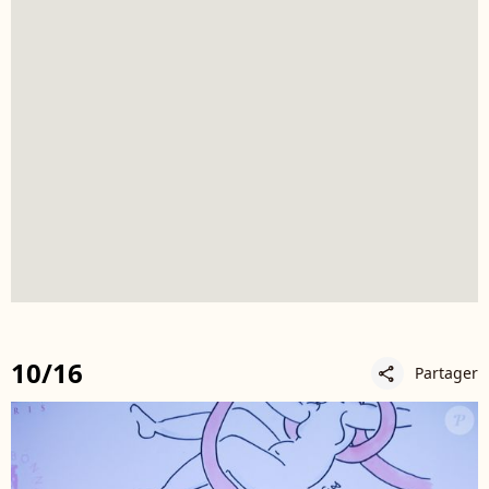
10/16
Partager
share