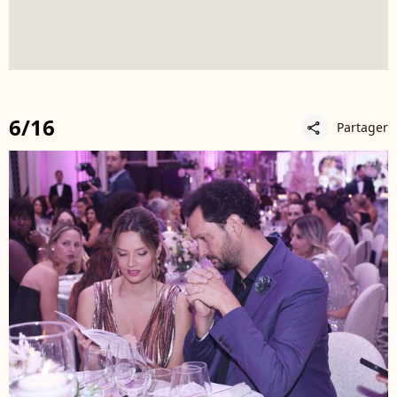
6/16
Partager
share