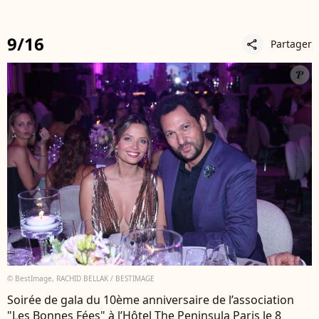
9/16
Partager
share
© BestImage, RACHID BELLAK / BESTIMAGE
Soirée de gala du 10ème anniversaire de l’association
"Les Bonnes Fées" à l’Hôtel The Peninsula Paris le 8