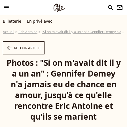
menu
search
newsletter
Billetterie
En privé avec
Accueil
Eric Antoine
"Si on m'avait dit il y a un an" : Gennifer Demey n'a jamais eu de chance en amour, jusqu'à ce qu'elle rencontre Eric Antoine et qu'ils se marient
arrow_left
RETOUR ARTICLE
Photos : "Si on m'avait dit il y
a un an" : Gennifer Demey
n'a jamais eu de chance en
amour, jusqu'à ce qu'elle
rencontre Eric Antoine et
qu'ils se marient