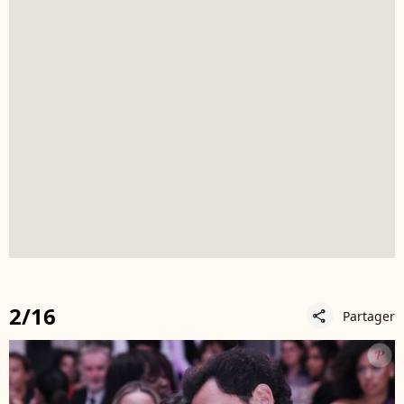
2/16
Partager
share